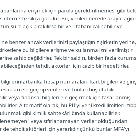
 tabanlarına erişmek için parola gerektirilmemesi gibi bul
e internette sıkça görülür. Bu, verileri nerede arayacağını
un süre açık bırakılırsa bir veri tabanı çalınabilir ve
rine benzer ancak verilerinizi paylaştığınız şirketin yerine
şirketlere bu bilgilere erişme ve kullanma izni verilmiştir
ine sahip değildirler. Tek bir saldırı, birden fazla kurums
bileceğinden tehdit aktörleri için cazip bir hedeftirler.
 bilgileriniz (banka hesap numaraları, kart bilgileri ve giri
 hesapları ele geçirip verileri ve fonları boşaltabilir,
ir veya finansal bilgileri ele geçirmek için tasarlanmış
ilirler. Alternatif olarak, bu PII'yi yeni kredi limitleri, tıbb
lunmak gibi kimlik sahtekârlığında kullanabilirler.
zenlenemeyen" veya sıfırlanamayan veriler olduğundan
r de tehdit aktörleri için yararlıdır çünkü bunlar MFA'yı