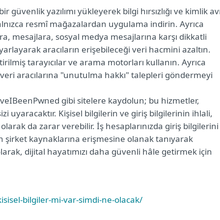
ir güvenlik yazılımı yükleyerek bilgi hırsızlığı ve kimlik av
 Yalnızca resmî mağazalardan uygulama indirin. Ayrıca
a, mesajlara, sosyal medya mesajlarına karşı dikkatli
arlayarak aracıların erişebileceği veri hacmini azaltın.
eliştirilmiş tarayıcılar ve arama motorları kullanın. Ayrıca
a veri aracılarına "unutulma hakkı" talepleri göndermeyi
veIBeenPwned gibi sitelere kaydolun; bu hizmetler,
aracaktır. Kişisel bilgilerin ve giriş bilgilerinin ihlali,
arak da zarar verebilir. İş hesaplarınızda giriş bilgilerini
 şirket kaynaklarına erişmesine olanak tanıyarak
olarak, dijital hayatımızı daha güvenli hâle getirmek için
isisel-bilgiler-mi-var-simdi-ne-olacak/