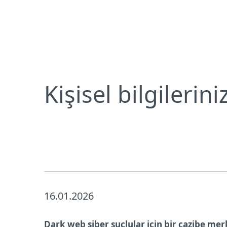
Bireysel
Kurumsal
Kişisel bilgilerinizi karanlıkta bırakmayın
Bireysel koruma
İndirin
Kişisel bilgilerin
16.01.2026
Dark web siber suçlular için bir cazibe merk