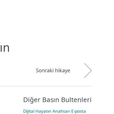
Hakkımızda
Blog
Mağaza
Türkiye
Kullanıcı alanı
ın
Sonraki hikaye
Diğer Basın Bultenleri
Dijital Hayatın Anahtarı E-posta