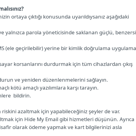
malısınız?
inizin ortaya çıktığı konusunda uyarıldıysanız aşağıdaki
n ve yalnızca parola yöneticisinde saklanan güçlü, benzers
S (ele geçirilebilir) yerine bir kimlik doğrulama uygulama
isayar korsanlarını durdurmak için tüm cihazlardan çıkış
ondurun ve yeniden düzenlenmelerini sağlayın.
 amaçlı kötü amaçlı yazılımlara karşı tarayın.
lere bildirin.
riskini azaltmak için yapabileceğiniz şeyler de var.
azaltmak için Hide My Email gibi hizmetleri düşünün. Ayrıca
safir olarak ödeme yapmak ve kart bilgilerinizi asla