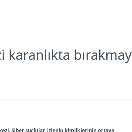
Neden ESET?
izi karanlıkta bırakmay
ezi. Siber suçlular, izlenip kimliklerinin ortaya