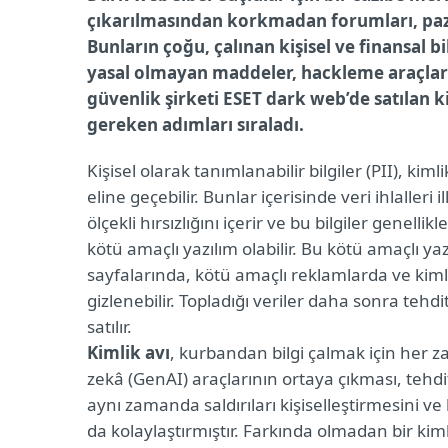
çıkarılmasından korkmadan forumları, pazar 
Bunların çoğu, çalınan kişisel ve finansal bil
yasal olmayan maddeler, hackleme araçları gi
güvenlik şirketi ESET dark web’de satılan kiş
gereken adımları sıraladı.
Kişisel olarak tanımlanabilir bilgiler (PII), kimlik
eline geçebilir. Bunlar içerisinde veri ihlalleri 
ölçekli hırsızlığını içerir ve bu bilgiler genell
kötü amaçlı yazılım olabilir. Bu kötü amaçlı
sayfalarında, kötü amaçlı reklamlarda ve kimli
gizlenebilir. Topladığı veriler daha sonra tehdi
satılır.
Kimlik avı
, kurbandan bilgi çalmak için her
zekâ (GenAI) araçlarının ortaya çıkması, tehdit
aynı zamanda saldırıları kişiselleştirmesini ve
da kolaylaştırmıştır. Farkında olmadan bir kimlik