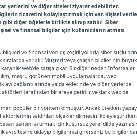
yerlerini ve diğer siteleri ziyaret edebilirler.
gilerin ticaretini kolaylaştırmak için var. Kişisel verile
bi diğer öğelerle birlikte alınıp satılır. Siber
isel ve finansal bilgiler için kullanıcıların atması
 bilgileri ve finansal veriler, çeşitli yollarla siber suçluları
ilk sıralarda yer alır. Müşteri veya çalışan bilgilerinin büyük
ikle karanlık web'de satışa çıkar. Bir diğer neden Infostealer
 yazılım, meşru görünen mobil uygulamalarda, web
k avı bağlantılarında ya da eklerinde ve diğer yerlerde
t aktörleri tarafından bir araya getirilir ve dark web'de
 zaman popüler bir yöntem olmuştur. Ancak üretken yapay
 aktörlerinin saldırıları ölçeklendirmesini kolaylaştırırken
 başarı şansını artırmak için kusursuz yerel dilde yazması
 avı sitesine tıklayıp bilgilerinizi girerseniz bu bilgiler da