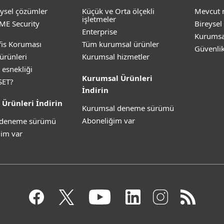
ysel çözümler
Küçük ve Orta ölçekli
Mevcut 
işletmeler
ME Security
Bireysel
Enterprise
Kurumsa
is Koruması
Tüm kurumsal ürünler
Güvenli
ürünleri
Kurumsal hizmetler
 esnekliği
Kurumsal Ürünleri
SET?
İndirin
 Ürünleri İndirin
Kurumsal deneme sürümü
Aboneliğim var
z deneme sürümü
im var