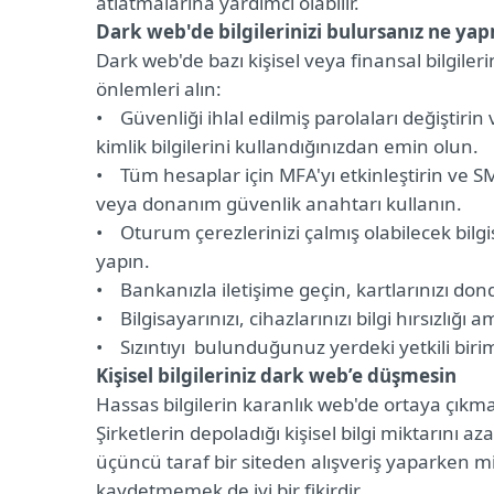
atlatmalarına yardımcı olabilir.
Dark web'de bilgilerinizi bulursanız ne yap
Dark web'de bazı kişisel veya finansal bilgiler
önlemleri alın:
• Güvenliği ihlal edilmiş parolaları değiştiri
kimlik bilgilerini kullandığınızdan emin olun.
• Tüm hesaplar için MFA'yı etkinleştirin ve SM
veya donanım güvenlik anahtarı kullanın.
• Oturum çerezlerinizi çalmış olabilecek bilg
yapın.
• Bankanızla iletişime geçin, kartlarınızı d
• Bilgisayarınızı, cihazlarınızı bilgi hırsızlığı
• Sızıntıyı bulunduğunuz yerdeki yetkili birim
Kişisel bilgileriniz dark web’e düşmesin
Hassas bilgilerin karanlık web'de ortaya çıkma 
Şirketlerin depoladığı kişisel bilgi miktarını 
üçüncü taraf bir siteden alışveriş yaparken mi
kaydetmemek de iyi bir fikirdir.