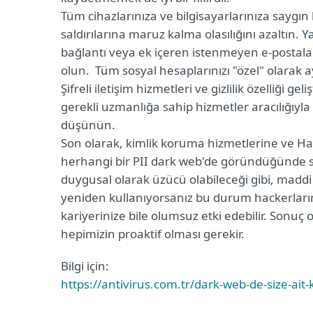
Tüm cihazlarınıza ve bilgisayarlarınıza saygın b
saldırılarına maruz kalma olasılığını azaltın.
bağlantı veya ek içeren istenmeyen e-postalar
olun. Tüm sosyal hesaplarınızı "özel" olarak ay
Şifreli iletişim hizmetleri ve gizlilik özelliği g
gerekli uzmanlığa sahip hizmetler aracılığıyl
düşünün.
Son olarak, kimlik koruma hizmetlerine ve Ha
herhangi bir PII dark web'de göründüğünde sizi uy
duygusal olarak üzücü olabileceği gibi, maddi ol
yeniden kullanıyorsanız bu durum hackerların
kariyerinize bile olumsuz etki edebilir. Sonuç 
hepimizin proaktif olması gerekir.
Bilgi için:
https://antivirus.com.tr/dark-web-de-size-ait-k