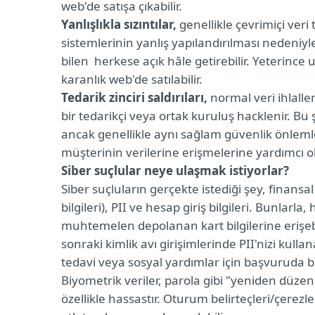
web'de satışa çıkabilir.
Yanlışlıkla sızıntılar,
genellikle çevrimiçi veri
sistemlerinin yanlış yapılandırılması nedeniyl
bilen herkese açık hâle getirebilir. Yeterince uz
karanlık web'de satılabilir.
Tedarik zinciri saldırıları,
normal veri ihlalle
bir tedarikçi veya ortak kuruluş hacklenir. Bu 
ancak genellikle aynı sağlam güvenlik önlemler
müşterinin verilerine erişmelerine yardımcı ola
Siber suçlular neye ulaşmak istiyorlar?
Siber suçluların gerçekte istediği şey, finansal
bilgileri), PII ve hesap giriş bilgileri. Bunlarla,
muhtemelen depolanan kart bilgilerine erişebil
sonraki kimlik avı girişimlerinde PII'nizi kullanab
tedavi veya sosyal yardımlar için başvuruda bu
Biyometrik veriler, parola gibi "yeniden dü
özellikle hassastır. Oturum belirteçleri/çerezle