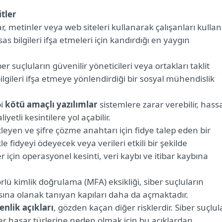
itler
ar, metinler veya web siteleri kullanarak çalışanları kullan
sas bilgileri ifşa etmeleri için kandırdığı en yaygın
ber suçluların güvenilir yöneticileri veya ortakları taklit
ilgileri ifşa etmeye yönlendirdiği bir sosyal mühendislik
bi
kötü amaçlı yazılımlar
sistemlere zarar verebilir, hass
iyetli kesintilere yol açabilir.
litleyen ve şifre çözme anahtarı için fidye talep eden bir
e fidyeyi ödeyecek veya verileri etkili bir şekilde
için operasyonel kesinti, veri kaybı ve itibar kaybına
rlü kimlik doğrulama (MFA) eksikliği, siber suçluların
asına olanak tanıyan kapıları daha da açmaktadır.
nlik açıkları
, gözden kaçan diğer risklerdir. Siber suçlul
ğer hasar türlerine neden olmak için bu açıklardan