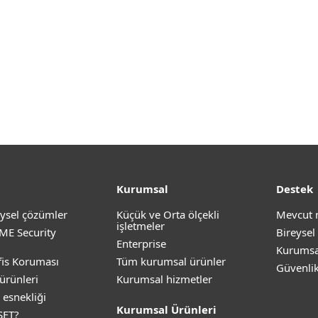
Kurumsal
Destek
ysel çözümler
Küçük ve Orta ölçekli
Mevcut 
işletmeler
ME Security
Bireysel
Enterprise
Kurumsa
is Koruması
Tüm kurumsal ürünler
Güvenli
ürünleri
Kurumsal hizmetler
 esnekliği
Kurumsal Ürünleri
SET?