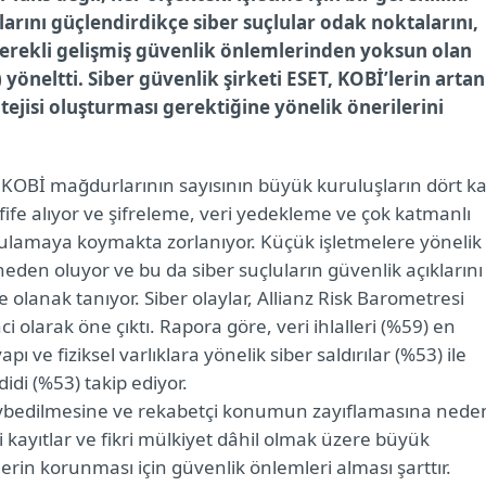
rını güçlendirdikçe siber suçlular odak noktalarını,
 gerekli gelişmiş güvenlik önlemlerinden yoksun olan
 yöneltti. Siber güvenlik şirketi ESET, KOBİ’lerin artan
atejisi oluşturması gerektiğine yönelik önerilerini
, KOBİ mağdurlarının sayısının büyük kuruluşların dört ka
fife alıyor ve şifreleme, veri yedekleme ve çok katmanlı
ulamaya koymakta zorlanıyor. Küçük işletmelere yönelik
eden oluyor ve bu da siber suçluların güvenlik açıklarını
lanak tanıyor. Siber olaylar, Allianz Risk Barometresi
ci olarak öne çıktı. Rapora göre, veri ihlalleri (%59) en
 ve fiziksel varlıklara yönelik siber saldırılar (%53) ile
didi (%53) takip ediyor.
 kaybedilmesine ve rekabetçi konumun zayıflamasına nede
li kayıtlar ve fikri mülkiyet dâhil olmak üzere büyük
lerin korunması için güvenlik önlemleri alması şarttır.