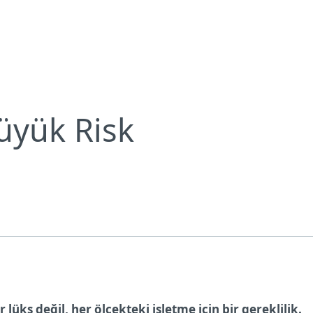
Bültenleri
Küçük İşletme, Büyük Risk
Neden ESET?
üyük Risk
lüks değil, her ölçekteki işletme için bir gereklilik.