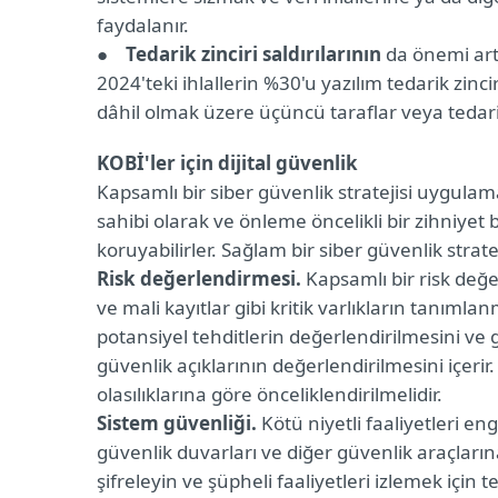
faydalanır.
● Tedarik zinciri saldırılarının
da önemi artı
2024'teki ihlallerin %30'u yazılım tedarik zinci
dâhil olmak üzere üçüncü taraflar veya tedarik
KOBİ'ler için dijital güvenlik
Kapsamlı bir siber güvenlik stratejisi uygulam
sahibi olarak ve önleme öncelikli bir zihniyet b
koruyabilirler. Sağlam bir siber güvenlik strate
Risk değerlendirmesi.
Kapsamlı bir risk değer
ve mali kayıtlar gibi kritik varlıkların tanımlanm
potansiyel tehditlerin değerlendirilmesini ve 
güvenlik açıklarının değerlendirilmesini içerir.
olasılıklarına göre önceliklendirilmelidir.
Sistem güvenliği.
Kötü niyetli faaliyetleri eng
güvenlik duvarları ve diğer güvenlik araçlarına
şifreleyin ve şüpheli faaliyetleri izlemek için 