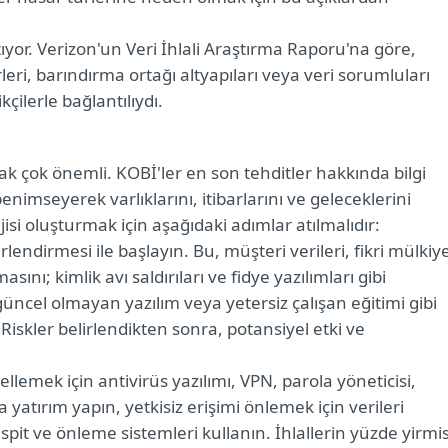
yor. Verizon'un Veri İhlali Araştırma Raporu'na göre,
rleri, barındırma ortağı altyapıları veya veri sorumluları
çilerle bağlantılıydı.
ak çok önemli. KOBİ'ler en son tehditler hakkında bilgi
enimseyerek varlıklarını, itibarlarını ve geleceklerini
jisi oluşturmak için aşağıdaki adımlar atılmalıdır:
lendirmesi ile başlayın. Bu, müşteri verileri, fikri mülkiy
asını; kimlik avı saldırıları ve fidye yazılımları gibi
güncel olmayan yazılım veya yetersiz çalışan eğitimi gibi
 Riskler belirlendikten sonra, potansiyel etki ve
ellemek için antivirüs yazılımı, VPN, parola yöneticisi,
 yatırım yapın, yetkisiz erişimi önlemek için verileri
tespit ve önleme sistemleri kullanın. İhlallerin yüzde yirmis