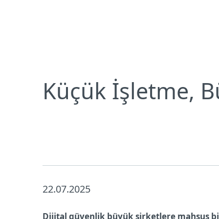
Bireysel
Kurumsal
TR
Neden ESET
Basın Merkezi
Basın 
Bireysel koruma
İndirin
Küçük İşletme, B
22.07.2025
Dijital güvenlik büyük şirketlere mahsus bir 