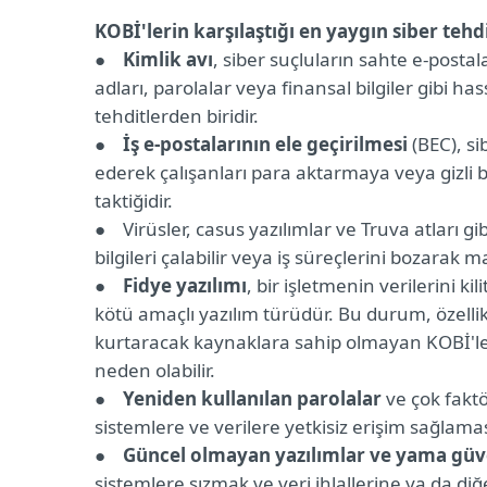
KOBİ'lerin karşılaştığı en yaygın siber tehd
● Kimlik avı
, siber suçluların sahte e-postal
adları, parolalar veya finansal bilgiler gibi has
tehditlerden biridir.
● İş e-postalarının ele geçirilmesi
(BEC), si
ederek çalışanları para aktarmaya veya gizli b
taktiğidir.
● Virüsler, casus yazılımlar ve Truva atları gi
bilgileri çalabilir veya iş süreçlerini bozarak mal
● Fidye yazılımı
, bir işletmenin verilerini ki
kötü amaçlı yazılım türüdür. Bu durum, özellikl
kurtaracak kaynaklara sahip olmayan KOBİ'ler 
neden olabilir.
● Yeniden kullanılan parolalar
ve çok faktö
sistemlere ve verilere yetkisiz erişim sağlam
● Güncel olmayan yazılımlar ve yama güve
sistemlere sızmak ve veri ihlallerine ya da di