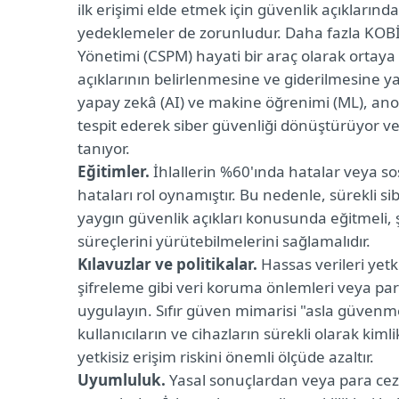
ilk erişimi elde etmek için güvenlik açıklarınd
yedeklemeler de zorunludur. Daha fazla KOBİ 
Yönetimi (CSPM) hayati bir araç olarak ortaya
açıklarının belirlenmesine ve giderilmesine ya
yapay zekâ (AI) ve makine öğrenimi (ML), anor
tespit ederek siber güvenliği dönüştürüyor ve 
tanıyor.
Eğitimler.
İhlallerin %60'ında hatalar veya so
hataları rol oynamıştır. Bu nedenle, sürekli sib
yaygın güvenlik açıkları konusunda eğitmeli, ş
süreçlerini yürütebilmelerini sağlamalıdır.
Kılavuzlar ve politikalar.
Hassas verileri yetki
şifreleme gibi veri koruma önlemleri veya par
uygulayın. Sıfır güven mimarisi "asla güvenme
kullanıcıların ve cihazların sürekli olarak ki
yetkisiz erişim riskini önemli ölçüde azaltır.
Uyumluluk.
Yasal sonuçlardan veya para cez