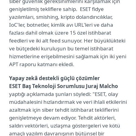
siber güvenlik gereksinimlerini karşılamak için
genişletilmiş tekliflere sahip. ESET fidye
yazılımları, smishing, kripto dolandırıcılıklar,
IoC'ler, botnetler, kimlik avı URL'leri ve daha
fazlası dahil olmak üzere 15 özel istihbarat
feedleri ve iki alt feed sunuyor. Her büyüklükteki
ve bütçedeki kuruluşun bu temel istihbarat
hizmetlerine erişebilmesini sağlamak için iki yeni
APT raporu katmanı ekledi.
Yapay zekâ destekli güçlü çözümler
ESET Baş Teknoloji Sorumlusu Juraj Malcho
yaptığı açıklamada şunları söyledi: "ESET, olay
müdahalesini hızlandırmak ve veri ihlali etkilerini
azaltmak için siber tehdit istihbarat tekliflerini
genişletmeye devam ediyor. Tehdit aktörleri,
saldırı vektörleri, uzlaşma göstergeleri ve kötü
amaçlı yazılım davranışının bütünsel bir