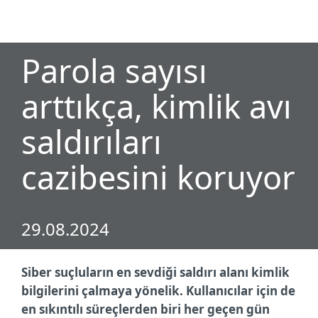
MENU
Parola sayısı
arttıkça, kimlik avı
saldırıları
cazibesini koruyor
29.08.2024
Siber suçluların en sevdiği saldırı alanı kimlik
bilgilerini çalmaya yönelik. Kullanıcılar için de
en sıkıntılı süreçlerden biri her geçen gün