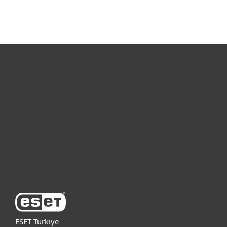
Bireysel
Kurumsal
Destek
ESET Hakkında
ESET Türkiye