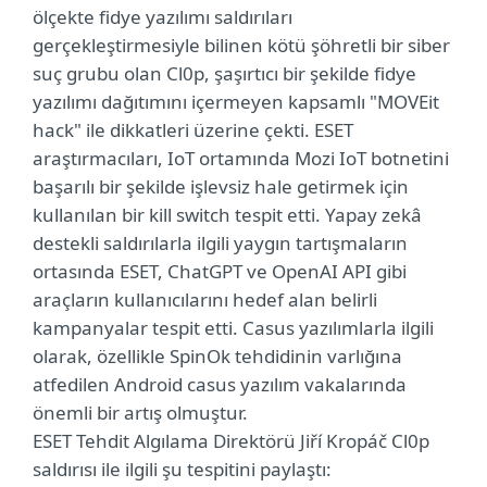
ölçekte fidye yazılımı saldırıları
gerçekleştirmesiyle bilinen kötü şöhretli bir siber
suç grubu olan Cl0p, şaşırtıcı bir şekilde fidye
yazılımı dağıtımını içermeyen kapsamlı "MOVEit
hack" ile dikkatleri üzerine çekti. ESET
araştırmacıları, IoT ortamında Mozi IoT botnetini
başarılı bir şekilde işlevsiz hale getirmek için
kullanılan bir kill switch tespit etti. Yapay zekâ
destekli saldırılarla ilgili yaygın tartışmaların
ortasında ESET, ChatGPT ve OpenAI API gibi
araçların kullanıcılarını hedef alan belirli
kampanyalar tespit etti. Casus yazılımlarla ilgili
olarak, özellikle SpinOk tehdidinin varlığına
atfedilen Android casus yazılım vakalarında
önemli bir artış olmuştur.
ESET Tehdit Algılama Direktörü Jiří Kropáč Cl0p
saldırısı ile ilgili şu tespitini paylaştı: