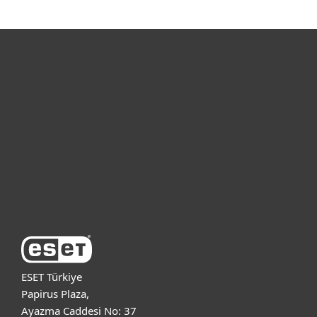
Bireysel
Kurumsal
Destek
ESET Hakkında
ESET Türkiye
Papirus Plaza,
Ayazma Caddesi No: 37