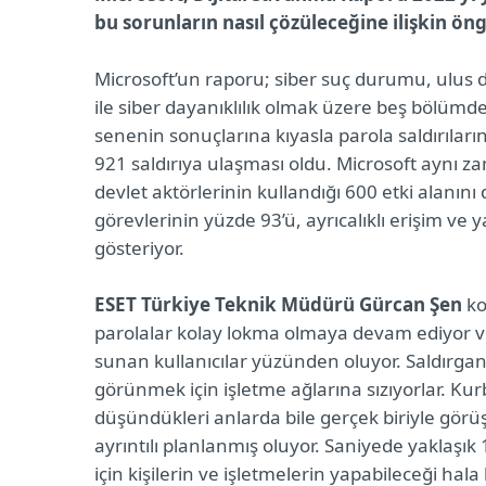
bu sorunların nasıl çözüleceğine ilişkin öng
Microsoft’un raporu; siber suç durumu, ulus dev
ile siber dayanıklılık olmak üzere beş bölüm
senenin sonuçlarına kıyasla parola saldırılar
921 saldırıya ulaşması oldu. Microsoft aynı za
devlet aktörlerinin kullandığı 600 etki alanını d
görevlerinin yüzde 93’ü, ayrıcalıklı erişim ve y
gösteriyor.
ESET Türkiye Teknik Müdürü Gürcan Şen
kon
parolalar kolay lokma olmaya devam ediyor ve 
sunan kullanıcılar yüzünden oluyor. Saldırganl
görünmek için işletme ağlarına sızıyorlar. Kurba
düşündükleri anlarda bile gerçek biriyle görüş
ayrıntılı planlanmış oluyor. Saniyede yaklaşı
için kişilerin ve işletmelerin yapabileceği hal