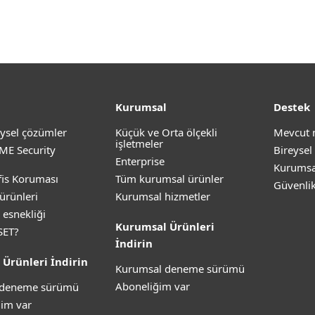
Kurumsal
Destek
ysel çözümler
Küçük ve Orta ölçekli
Mevcut 
işletmeler
ME Security
Bireysel
Enterprise
Kurumsa
is Koruması
Tüm kurumsal ürünler
Güvenli
ürünleri
Kurumsal hizmetler
 esnekliği
Kurumsal Ürünleri
SET?
İndirin
 Ürünleri İndirin
Kurumsal deneme sürümü
Aboneliğim var
z deneme sürümü
im var