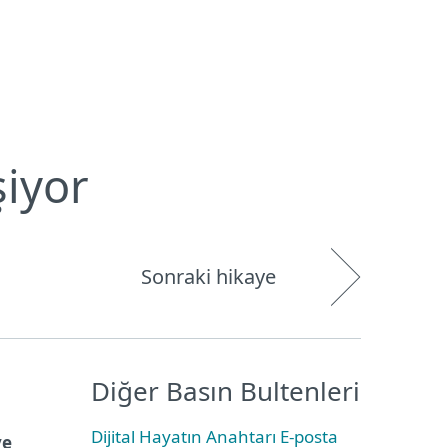
Hakkımızda
Blog
Mağaza
Türkiye
Kullanıcı alanı
şiyor
Sonraki hikaye
Diğer Basın Bultenleri
Dijital Hayatın Anahtarı E-posta
ve