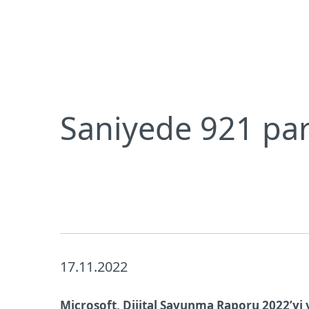
Bireysel
Kurumsal
Saniyede 921 parola saldırısı gerçekleşiyor
Bireysel koruma
İndirin
Saniyede 921 paro
17.11.2022
Microsoft, Dijital Savunma Raporu 2022’yi y