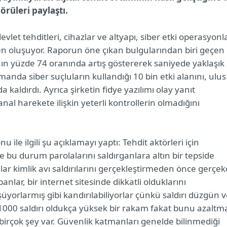
örüleri paylaştı.
let tehditleri, cihazlar ve altyapı, siber etki operasyonla
den oluşuyor. Raporun öne çıkan bulgularından biri geçen
ının yüzde 74 oranında artış göstererek saniyede yaklaşık
manda siber suçluların kullandığı 10 bin etki alanını, ulus
a kaldırdı. Ayrıca şirketin fidye yazılımı olay yanıt
anal harekete ilişkin yeterli kontrollerin olmadığını
u ile ilgili şu açıklamayı yaptı: Tehdit aktörleri için
bu durum parolalarını saldırganlara altın bir tepside
ar kimlik avı saldırılarını gerçekleştirmeden önce gerçek
nlar, bir internet sitesinde dikkatli olduklarını
üyorlarmış gibi kandırılabiliyorlar çünkü saldırı düzgün 
k 1000 saldırı oldukça yüksek bir rakam fakat bunu azaltm
a birçok şey var. Güvenlik katmanları genelde bilinmediği