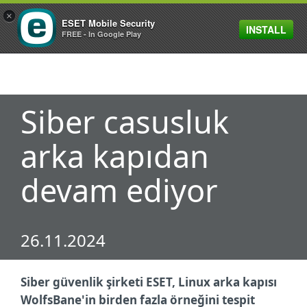
×
ESET Mobile Security
INSTALL
MENU
FREE - In Google Play
Siber casusluk
arka kapıdan
devam ediyor
26.11.2024
Siber güvenlik şirketi ESET, Linux arka kapısı
WolfsBane'in birden fazla örneğini tespit