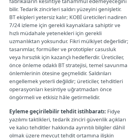
fabrikaların kesintiye tahammül edemeyeceğini
bilir. Tedarik zincirleri saldırı yüzeyini genişletir.
BT ekipleri yetersiz kalır; KOBİ üreticileri nadiren
7/24 izleme için gerekli kaynaklara sahiptir ve
hızlı müdahale yetenekleri için gerekli
uzmanlıktan yoksundur. Fikri mülkiyet değerlidir;
tasarımlar, formüller ve prototipler casusluk
veya hırsızlık için kazançlı hedeflerdir. Üreticiler,
önce önleme odaklı BT stratejisi, temel savunma
önlemlerinin ötesine geçmelidir. Saldırıları
engellemek yeterli değildir; üreticiler, tehditleri
operasyonları kesintiye uğratmadan önce
öngörmeli ve etkisiz hâle getirmelidir.
Eyleme geçirilebilir tehdit istihbaratı:
Fidye
yazılımı taktikleri, tedarik zinciri güvenlik açıkları
ve kalıcı tehditler hakkında ayrıntılı bilgiler dâhil
olmak üzere mevcut tehdit ortamına ilişkin