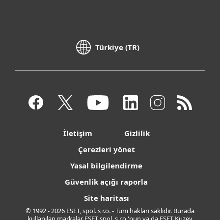
Türkiye (TR)
İletişim
Gizlilik
Çerezleri yönet
Yasal bilgilendirme
Güvenlik açığı raporla
Site haritası
© 1992 - 2026 ESET, spol. s r.o. - Tüm hakları saklıdır. Burada
kullanılan markalar ESET spol. s r.o.'nun ya da ESET Kuzey