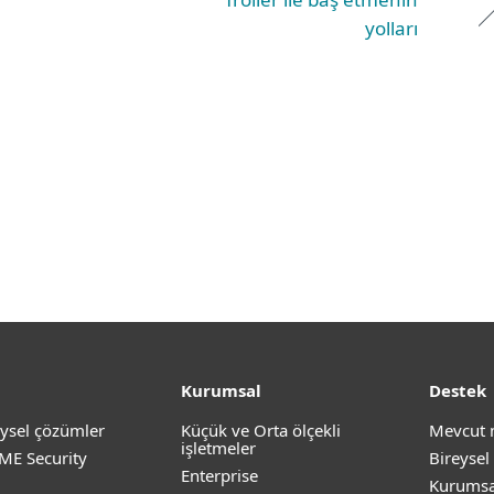
yolları
Kurumsal
Destek
ysel çözümler
Küçük ve Orta ölçekli
Mevcut 
işletmeler
ME Security
Bireysel
Enterprise
Kurumsa