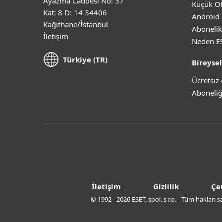
Ayazma Caddesi No: 37
Küçük Of
Kat: 8 D: 14 34406
Android 
Kağıthane/İstanbul
Abonelik
İletişim
Neden E
Türkiye (TR)
Bireysel
Ücretsi
Aboneliğ
İletişim
Gizlilik
Çe
© 1992 - 2026 ESET, spol. s r.o. - Tüm hakları 