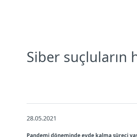
Bireysel
Kurumsal
Siber suçluların hedefinde yaşlılar var
Bireysel koruma
İndirin
Siber suçluların 
28.05.2021
Pandemi döneminde evde kalma süreci yaşlı