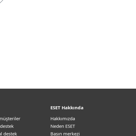
ESET Hakkında
müşteriler
Hakkımızda
 destek
Neden ESET
l destek
Basın merkezi