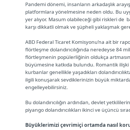
Pandemi dönemi, insanların arkadaşlık arayışları
platformlara yönelmesine neden oldu. Bu uygu
yer alıyor. Masum olabileceği gibi riskleri de 
karşı dikkatli olmak ve şüpheli yaklaşmak gere
ABD Federal Ticaret Komisyonu’na ait bir rapor
flörtleşme dolandırıcılığında neredeyse 84 mi
flörtleşmenin popülerliğinin oldukça artma
büyümesine katkıda bulundu. Romantik ilişki yo
kurbanlar genellikle yaşadıkları dolandırıcılık
ilgili konuşarak sevdiklerinizin büyük miktar
engelleyebilirsiniz.
Bu dolandırıcılığın ardından, devlet yetkililerini
piyango dolandırıcılıkları ikinci ve üçüncü sırad
Büyüklerimizi çevrimiçi ortamda nasıl koru