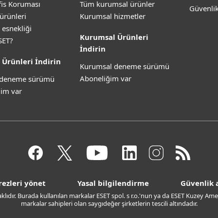
is Koruması
Tüm kurumsal ürünler
Güvenli
ürünleri
Kurumsal hizmetler
 esnekliği
Kurumsal Ürünleri
SET?
İndirin
 Ürünleri İndirin
Kurumsal deneme sürümü
Aboneliğim var
z deneme sürümü
im var
rezleri yönet
Yasal bilgilendirme
Güvenlik a
saklıdır. Burada kullanılan markalar ESET spol. s r.o.'nun ya da ESET Kuzey Amer
markalar sahipleri olan saygıdeğer şirketlerin tescili altındadır.