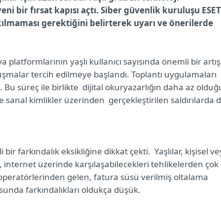
eni bir fırsat kapısı açtı. Siber güvenlik kuruluşu ESET
rakılmaması gerektiğini belirterek uyarı ve önerilerde
latformlarının yaşlı kullanıcı sayısında önemli bir artış
nuşmalar tercih edilmeye başlandı. Toplantı uygulamaları
 Bu süreç ile birlikte dijital okuryazarlığın daha az olduğ
ve sanal kimlikler üzerinden gerçekleştirilen saldırılarda 
r farkındalık eksikliğine dikkat çekti. Yaşlılar, kişisel v
, internet üzerinde karşılaşabilecekleri tehlikelerden çok
operatörlerinden gelen, fatura süsü verilmiş oltalama
usunda farkındalıkları oldukça düşük.