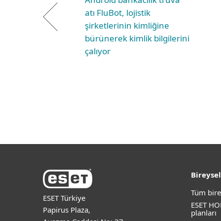
atı FluBot, lojistik
şirketlerinin kimliğine
bürünerek kimlik bilgilerini
çalıyor
Bireysel
Tüm bire
ESET Türkiye
ESET HO
Papirus Plaza,
planları