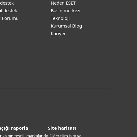
 destek
Neden ESET
l destek
Basın merkezi
k Forumu
Teknoloji
Kurumsal Blog
Kariyer
çığı raporla
Site haritası
ika'nın tescilli markalarıdır. Diğer tüm isim ve