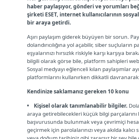
haber paylaşıyor, gönderi ve yorumları beğ
şirketi ESET, internet kullanıcılarının sos
bir araya getirdi.
Aşırı paylaşım giderek büyüyen bir sorun. Payl
dolandırıcılığına yol açabilir, siber suçluların pa
eşyalarınızı hırsızlık riskiyle karşı karşıya bıra
bilgili olarak görse bile, platform sahipleri web
Sosyal medyayı eğlenceli kılan paylaşımlar ay
platformlarını kullanırken dikkatli davranar
Kendinize saklamanız gereken 10 konu
• Kişisel olarak tanımlanabilir bilgiler.
Dola
araya getirebilecekleri küçük bilgi parçalarını 
başvurusunda bulunmak veya çevrimiçi hesapl
geçirmek için parolalarınızı veya akılda kalıcı s
veya doğum tarihiniz gibi zararsız bir şey bile g