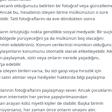
heyecanlı olduğunuzu belirten bir fotoğraf veya güncellem
 Ancak bu, hesabınızı izleyen birine mülkünüzün o süre
bilir. Tatil fotoğraflarını da eve döndükten sonra
uçların örtüştüğü nokta genellikle sosyal medyadır. Bir suçl
ir bölgede yürüyeceğini ya da mülkünün boş olacağını
tahmin edebilirsiniz. Konum verilerinizi mümkün olduğun
aylaşımların konumunu otomatik olarak etiketleyebilir. Ail
nı paylaşmak, sizin veya onların nerede yaşadığını,
şa edebilir.
izleyen birileri varsa, bu sizi gasp veya hırsızlık için
ni satın alımlar veya hediyeler hakkında bilgi paylaşma
arının fotoğraflarını paylaşmayı sever. Ancak çocukların
ının internetin her yerine yapıştırılmasından
ı arayan kötü niyetli kişiler de olabilir. Başka birinin
yorsanız, her zaman önce onların onayını alın.