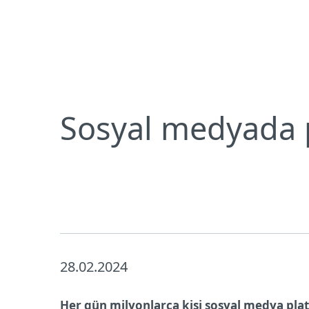
Bireysel
Kurumsal
Sosyal medyada paylaşmamanız gereken 10 kon
Bireysel koruma
İndirin
Sosyal medyada 
28.02.2024
Her gün milyonlarca kişi sosyal medya platf