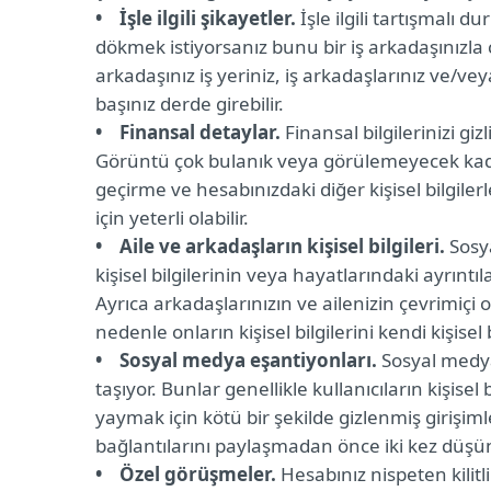
• İşle ilgili şikayetler.
İşle ilgili tartışmalı
dökmek istiyorsanız bunu bir iş arkadaşınızla 
arkadaşınız iş yeriniz, iş arkadaşlarınız ve/v
başınız derde girebilir.
• Finansal detaylar.
Finansal bilgilerinizi giz
Görüntü çok bulanık veya görülemeyecek kada
geçirme ve hesabınızdaki diğer kişisel bilgiler
için yeterli olabilir.
• Aile ve arkadaşların kişisel bilgileri.
Sosya
kişisel bilgilerinin veya hayatlarındaki ayrıntı
Ayrıca arkadaşlarınızın ve ailenizin çevrimiçi
nedenle onların kişisel bilgilerini kendi kişisel b
• Sosyal medya eşantiyonları.
Sosyal medya 
taşıyor. Bunlar genellikle kullanıcıların kişisel 
yaymak için kötü bir şekilde gizlenmiş girişi
bağlantılarını paylaşmadan önce iki kez düş
• Özel görüşmeler.
Hesabınız nispeten kilit