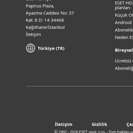
ESET HO
Papirus Plaza,
planları
Ayazma Caddesi No: 37
Küçük Of
Kat: 8 D: 14 34406
Android 
Kağıthane/İstanbul
Abonelik
İletişim
Neden E
Türkiye (TR)
Bireysel
Ücretsi
Aboneliğ
İletişim
Gizlilik
Çe
© 1992 - 2026 ESET, spol. s r.o. - Tüm hakları 