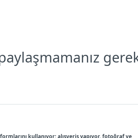
u
Neden ESET?
paylaşmamanız gere
ormlarını kullanıyor; alışveriş yapıyor, fotoğraf ve