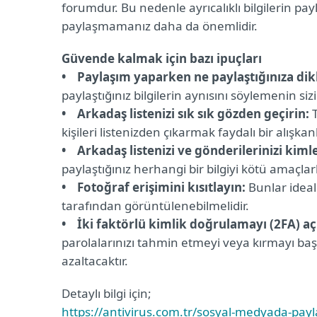
forumdur. Bu nedenle ayrıcalıklı bilgilerin payla
paylaşmamanız daha da önemlidir.
Güvende kalmak için bazı ipuçları
• Paylaşım yaparken ne paylaştığınıza dik
paylaştığınız bilgilerin aynısını söylemenin s
• Arkadaş listenizi sık sık gözden geçirin:
T
kişileri listenizden çıkarmak faydalı bir alışkanl
• Arkadaş listenizi ve gönderilerinizi kiml
paylaştığınız herhangi bir bilgiyi kötü amaçlar
• Fotoğraf erişimini kısıtlayın:
Bunlar ideal
tarafından görüntülenebilmelidir.
• İki faktörlü kimlik doğrulamayı (2FA) açı
parolalarınızı tahmin etmeyi veya kırmayı başar
azaltacaktır.
Detaylı bilgi için;
https://antivirus.com.tr/sosyal-medyada-pa