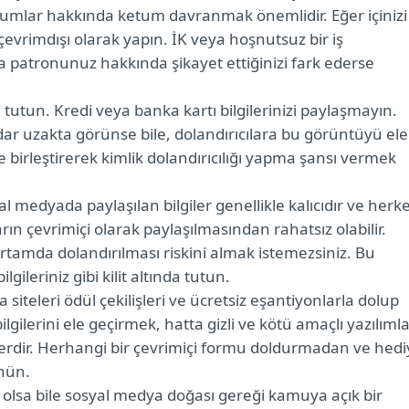
 durumlar hakkında ketum davranmak önemlidir. Eğer içinizi
çevrimdışı olarak yapın. İK veya hoşnutsuz bir iş
eya patronunuz hakkında şikayet ettiğinizi fark ederse
li tutun. Kredi veya banka kartı bilgilerinizi paylaşmayın.
r uzakta görünse bile, dolandırıcılara bu görüntüyü ele
le birleştirerek kimlik dolandırıcılığı yapma şansı vermek
l medyada paylaşılan bilgiler genellikle kalıcıdır ve herk
ların çevrimiçi olarak paylaşılmasından rahatsız olabilir.
 ortamda dolandırılması riskini almak istemezsiniz. Bu
ilgileriniz gibi kilit altında tutun.
siteleri ödül çekilişleri ve ücretsiz eşantiyonlarla dolup
bilgilerini ele geçirmek, hatta gizli ve kötü amaçlı yazılımla
mlerdir. Herhangi bir çevrimiçi formu doldurmadan ve hed
ünün.
li olsa bile sosyal medya doğası gereği kamuya açık bir