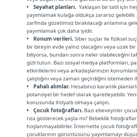
• Seyahat planları.
Yaklaşan bir tatil için 
yayımlamak kulağa oldukça zararsız gelebilir.
zarfında gözetimsiz bırakılacağı anlamına gele
yayımlamak çok daha iyidir.
• Konum verileri.
Siber suçlar ile fiziksel s
bir bireyin evde yalnız olacağını veya uzak b
biliyorsa, bundan sonra neler olabileceğini 
gizli tutun. Bazı sosyal medya platformları, p
etkinliklerini veya arkadaşlarınızın konumları
çalıştığını veya zaman geçirdiğini istemeden if
• Pahalı alımlar.
Hesabınızı karanlık planlarla 
potansiyel bir hedef olarak işaretleyebilir. Ye
konusunda ihtiyatlı olmaya çalışın.
• Çocuk fotoğrafları.
Bazı ebeveynler çocukl
rıza gösterecek yaşta mı? Bebeklik fotoğraflar
hoşlanmayabilirler. İnternette çocuk fotoğraflar
çocuklarının görüntüsünü yayımlamayı düşünü