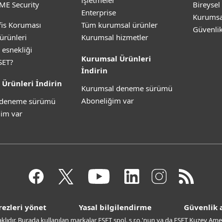
işletmeler
ME Security
Bireysel
Enterprise
Kurumsa
is Koruması
Tüm kurumsal ürünler
Güvenli
ürünleri
Kurumsal hizmetler
 esnekliği
Kurumsal Ürünleri
SET?
İndirin
 Ürünleri İndirin
Kurumsal deneme sürümü
Aboneliğim var
z deneme sürümü
im var
rezleri yönet
Yasal bilgilendirme
Güvenlik a
saklıdır. Burada kullanılan markalar ESET spol. s r.o.'nun ya da ESET Kuzey Amer