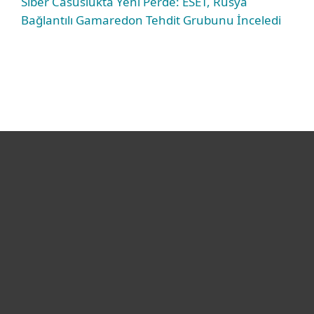
Siber Casuslukta Yeni Perde: ESET, Rusya
Bağlantılı Gamaredon Tehdit Grubunu İnceledi
Bireysel
Kurumsal
Destek
ESET Hakkında