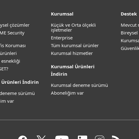
Kurumsal
Destek
ysel çözümler
Küçük ve Orta ölçekli
Mevcut 
işletmeler
ME Security
Bireysel
Enterprise
Kurumsa
is Koruması
Tüm kurumsal ürünler
Güvenli
ürünleri
Kurumsal hizmetler
 esnekliği
Kurumsal Ürünleri
SET?
İndirin
 Ürünleri İndirin
Kurumsal deneme sürümü
Aboneliğim var
z deneme sürümü
im var