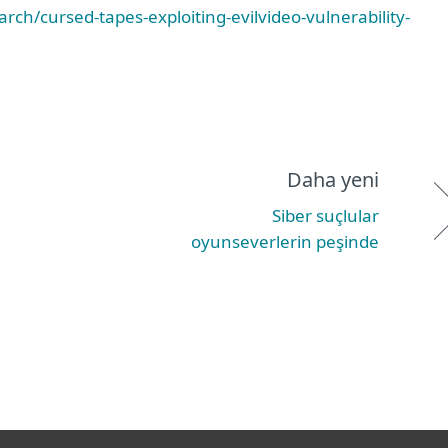
rch/cursed-tapes-exploiting-evilvideo-vulnerability-
Daha yeni
Siber suçlular
oyunseverlerin peşinde