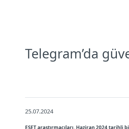
Bireysel
Kurumsal
TR
Neden ESET
Basın Merkezi
Basın 
Bireysel koruma
İndirin
Telegram’da güve
25.07.2024
ESET araştırmacıları, Haziran 2024 tarihli b