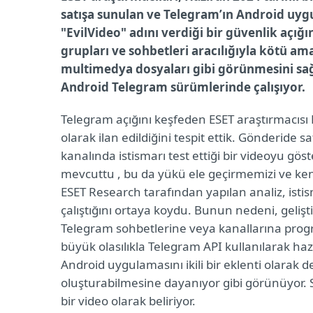
satışa sunulan ve Telegram’ın Android uygul
"EvilVideo" adını verdiği bir güvenlik açığ
grupları ve sohbetleri aracılığıyla kötü am
multimedya dosyaları gibi görünmesini sağl
Android Telegram sürümlerinde çalışıyor.
Telegram açığını keşfeden ESET araştırmacısı L
olarak ilan edildiğini tespit ettik. Gönderide 
kanalında istismarı test ettiği bir videoyu gös
mevcuttu , bu da yükü ele geçirmemizi ve kend
ESET Research tarafından yapılan analiz, ist
çalıştığını ortaya koydu. Bunun nedeni, gelişt
Telegram sohbetlerine veya kanallarına program
büyük olasılıkla Telegram API kullanılarak hazı
Android uygulamasını ikili bir eklenti olarak
oluşturabilmesine dayanıyor gibi görünüyor. S
bir video olarak beliriyor.