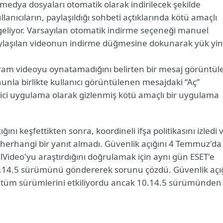
medya dosyaları otomatik olarak indirilecek şekilde
anıcıların, paylaşıldığı sohbeti açtıklarında kötü amaçlı
geliyor. Varsayılan otomatik indirme seçeneği manuel
 paylaşılan videonun indirme düğmesine dokunarak yük yi
gram videoyu oynatamadığını belirten bir mesaj görüntül
ununla birlikte kullanıcı görüntülenen mesajdaki “Aç”
ici uygulama olarak gizlenmiş kötü amaçlı bir uygulama
ını keşfettikten sonra, koordineli ifşa politikasını izledi 
 herhangi bir yanıt almadı. Güvenlik açığını 4 Temmuz'da
vilVideo'yu araştırdığını doğrulamak için aynı gün ESET'e
.14.5 sürümünü göndererek sorunu çözdü. Güvenlik açı
an tüm sürümlerini etkiliyordu ancak 10.14.5 sürümünden