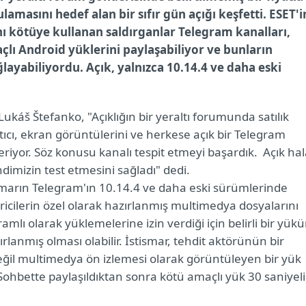
amasını hedef alan bir sıfır gün açığı keşfetti. ESET'i
ını kötüye kullanan saldırganlar Telegram kanalları,
açlı Android yüklerini paylaşabiliyor ve bunların
ayabiliyordu. Açık, yalnızca 10.14.4 ve daha eski
ukáš Štefanko, "Açıklığın bir yeraltı forumunda satılık
satıcı, ekran görüntülerini ve herkese açık bir Telegram
teriyor. Söz konusu kanalı tespit etmeyi başardık. Açık ha
imizin test etmesini sağladı" dedi.
ismarın Telegram'ın 10.14.4 ve daha eski sürümlerinde
iricilerin özel olarak hazırlanmış multimedya dosyalarını
lı olarak yüklemelerine izin verdiği için belirli bir yük
rlanmış olması olabilir. İstismar, tehdit aktörünün bir
 değil multimedya ön izlemesi olarak görüntüleyen bir yük
ohbette paylaşıldıktan sonra kötü amaçlı yük 30 saniyeli