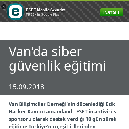
×
ESET Mobile Security
INSTALL
MENU
FREE - In Google Play
Van’da siber
güvenlik eğitimi
15.09.2018
Van Bilişimciler Derneği’nin düzenlediği Etik
Hacker Kampı tamamlandı. ESET’in antivirüs
sponsoru olarak destek verdiği 10 gün süreli
eğitime Türkiye'nin çeşitli illerinden