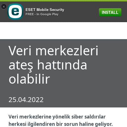
×
ESET Mobile Security
INSTALL
MENU
FREE - In Google Play
Veri merkezleri
ateş hattında
olabilir
25.04.2022
Veri merkezlerine yönelik siber saldırılar
herkesi ilgilendiren bir sorun haline geliyor.