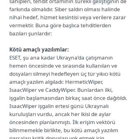
sahipleri, tehdit ortamının sürekli geliştiğinin de
farkında olmalıdır. Siber saldırı olması halinde
nihai hedef, hizmet kesintisi veya verilere zarar
vermektir. Buna göre başlıca tehditlerden
bazıları şunlardır:
Kötü amaçlı yazılımlar:
ESET, şu ana kadar Ukrayna’da çatışmanın
hemen öncesinde ve sırasında kullanılan ve
dosyaları silmeyi hedefleyen üç tür yıkıcı kötü
amaçlı yazılım algıladı: HermeticWiper,
IsaacWiper ve CaddyWiper. Bunlardan ilki,
işgalin başlamasından birkaç saat önce dağıtıldı.
IsaacWiper işgalin ertesi günü Ukraynalı
kuruluşları vurdu, ancak her ikisi de aylar
öncesinden planlanmıştı. İlk erişim vektörü
bilinmemekle birlikte, bu kötü amaçlı yazılım
parçaları kritik dosyaları yok etmek için