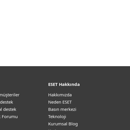
ESET Hakkında
müşteriler
Hakkımızda
 destek
Neden ESET
l destek
Basın merkezi
k Forumu
Teknoloji
Kurumsal Blog