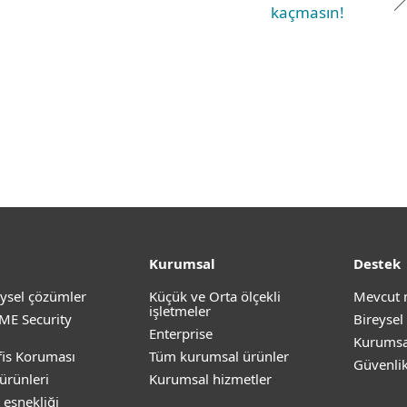
kaçmasın!
Kurumsal
Destek
ysel çözümler
Küçük ve Orta ölçekli
Mevcut 
işletmeler
ME Security
Bireysel
Enterprise
Kurumsa
is Koruması
Tüm kurumsal ürünler
Güvenli
ürünleri
Kurumsal hizmetler
 esnekliği