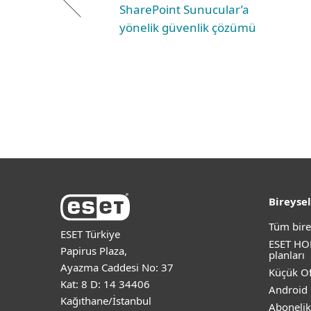
SharePoint Sunucular’a
yönelik güvenlik çözümü
Bireysel
Tüm bire
ESET Türkiye
ESET HO
Papirus Plaza,
planları
Ayazma Caddesi No: 37
Küçük Of
Kat: 8 D: 14 34406
Android 
Kağıthane/İstanbul
Abonelik