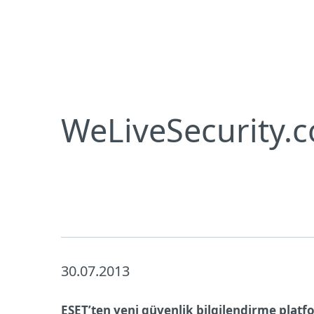
Bireysel
Kurumsal
TR
Neden ESET
Basın Merkezi
Basın 
Bireysel koruma
İndirin
WeLiveSecurity.
30.07.2013
ESET’ten yeni güvenlik bilgilendirme plat