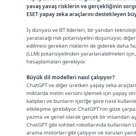
yavaş yavaş risklerin ve gerçekliğinin sor
ESET yapay zeka araçlarını destekleyen büy
İş dünyası ve BT liderleri, bir yandan teknoloj
yaratacağı risk potansiyelini düşünüyor, diğer
edilmesi gereken risklerin de giderek daha faz
(LLM) potansiyelinden yararlanabilmeleri için, t
hesaplamaları gerekiyor.
Büyük dil modelleri nasıl çalışıyor?
ChatGPT ve diğer üretken yapay zeka araçlar
miktarda metin verisini işlemek için yapay sini
kalıpları ve bunların içeriğe göre nasıl kullan
etkileşime girebiliyor. ChatGPT'nin göze çarp
yazma ve genel olarak gerçek bir insandan ayır
ChatGPT gibi sohbet robotlarında kullanılan 
arama motorları gibi çalışıyor ve soruları yanı