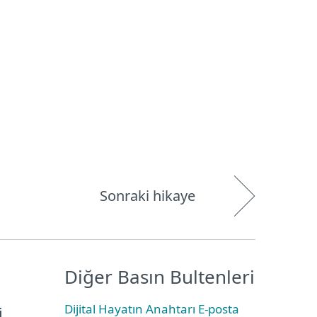
Hakkımızda
Blog
Mağaza
Türkiye
Kullanıcı alanı
Sonraki hikaye
Diğer Basın Bultenleri
Dijital Hayatın Anahtarı E-posta
i