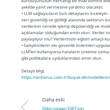
kuruluşunuzun herhangi bir ihlali kontrol altı
şekilde yanıt vermesine yardımcı olacaktır.
• LLM sağlayıcıların tüm detaylarını inceleyin
veri güvenliği ve gizliliği alanında sektörün en
verilerinin nerede işlenip depolandığı ve mode
açıklamalar olduğundan emin olun. Veriler ne 
paylaşılıyor mu? Verilerinizin eğitim amaçlı ku
• Geliştiricilerin sıkı güvenlik önlemleri uygul
LLM’leri kullanıyorsa hataların üretime sızma 
gibi politikalara uyduklarından emin olun.
Detaylı bilgi;
https://antivirus.com.tr/buyuk-dil-modellerini
Daha eski
Ödül rüzgarı ESET için