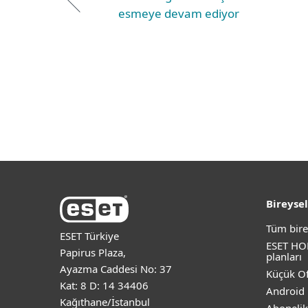
esmeye devam ediyor
Bireysel
Tüm bire
ESET Türkiye
ESET HO
Papirus Plaza,
planları
Ayazma Caddesi No: 37
Küçük Of
Kat: 8 D: 14 34406
Android 
Kağıthane/İstanbul