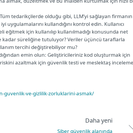
na almak, düzeltmek ve bu ihlalden kurtulmak için hızlı b
: Tüm tedarikçilerde olduğu gibi, LLM’yi sağlayan firmanın
 iyi uygulamalarını kullandığını kontrol edin. Kullanıcı
li eğitmek için kullanılıp kullanılmadığı konusunda net
kadar süreliğine tutuluyor? Veriler üçüncü taraflarla
llanım tercihi değiştirebiliyor mu?
adığından emin olun: Geliştiricileriniz kod oluşturmak için
riskini azaltmak için güvenlik testi ve meslektaş inceleme
n-guvenlik-ve-gizlilik-zorluklarini-asmak/
Daha yeni
Siber güvenlik alanında