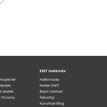
ESET Hakkında
müşteriler
Hakkımızda
 destek
Neden ESET
l destek
Basın merkezi
k Forumu
Teknoloji
Kurumsal Blog