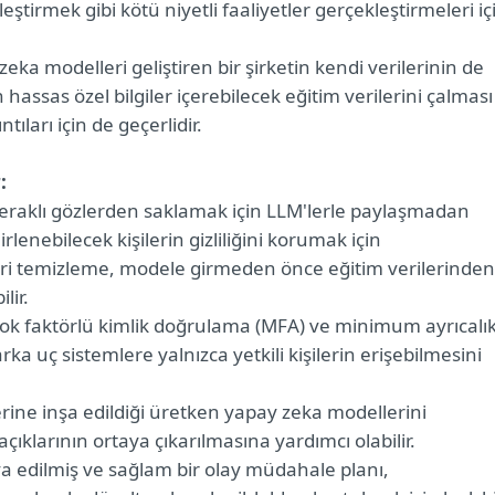
tirmek gibi kötü niyetli faaliyetler gerçekleştirmeleri iç
eka modelleri geliştiren bir şirketin kendi verilerinin de
 hassas özel bilgiler içerebilecek eğitim verilerini çalması
ıları için de geçerlidir.
:
meraklı gözlerden saklamak için LLM'lerle paylaşmadan
rlenebilecek kişilerin gizliliğini korumak için
eri temizleme, modele girmeden önce eğitim verilerinden
lir.
, çok faktörlü kimlik doğrulama (MFA) ve minimum ayrıcalı
ka uç sistemlere yalnızca yetkili kişilerin erişebilmesini
erine inşa edildiği üretken yapay zeka modellerini
çıklarının ortaya çıkarılmasına yardımcı olabilir.
va edilmiş ve sağlam bir olay müdahale planı,