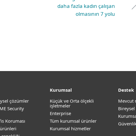
daha fazla kadın çalışan
olmasının 7 yolu
Kurumsal
Destek
ysel çözümler
Küçük ve Orta ölçekli
Mevcut 
işletmeler
ME Security
Bireysel
Enterprise
Kurumsa
is Koruması
Tüm kurumsal ürünler
Güvenli
ürünleri
Kurumsal hizmetler