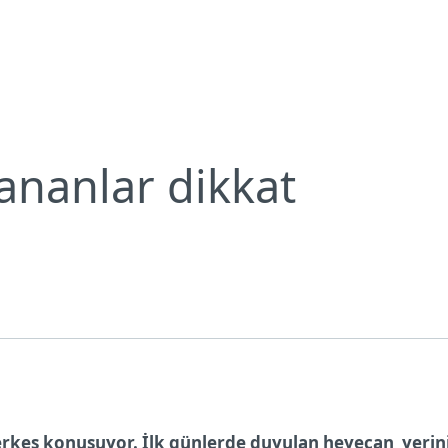
Bültenleri
Yapay zekayı kullananlar dikkat
Neden ESET?
ananlar dikkat
erkes konuşuyor. İlk günlerde duyulan heyecan yerin