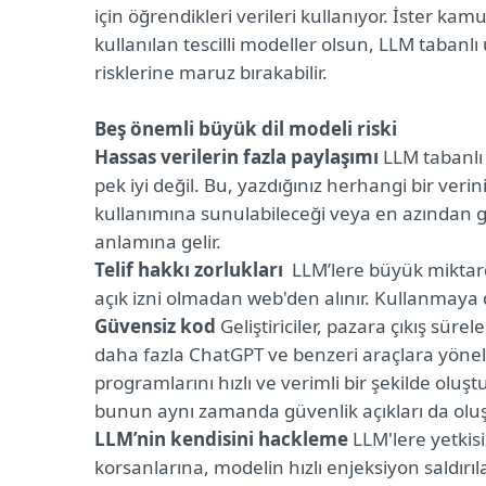
için öğrendikleri verileri kullanıyor. İster kam
kullanılan tescilli modeller olsun, LLM tabanlı ü
risklerine maruz bırakabilir.
Beş önemli büyük dil modeli riski
Hassas verilerin fazla paylaşımı
LLM tabanlı
pek iyi değil. Bu, yazdığınız herhangi bir ve
kullanımına sunulabileceği veya en azından ge
anlamına gelir.
Telif hakkı zorlukları
LLM’lere büyük miktarda 
açık izni olmadan web'den alınır. Kullanmaya de
Güvensiz kod
Geliştiriciler, pazara çıkış sür
daha fazla ChatGPT ve benzeri araçlara yöneli
programlarını hızlı ve verimli bir şekilde olu
bunun aynı zamanda güvenlik açıkları da olu
LLM’nin kendisini hackleme
LLM'lere yetkisi
korsanlarına, modelin hızlı enjeksiyon saldırıl