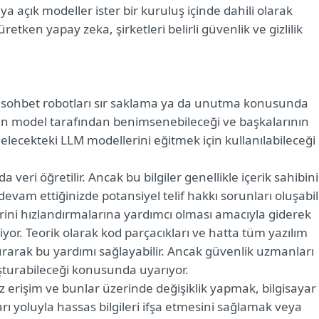
uya açık modeller ister bir kuruluş içinde dahili olarak
retken yapay zeka, şirketleri belirli güvenlik ve gizlilik
 sohbet robotları sır saklama ya da unutma konusunda
rinin model tarafından benimsenebileceği ve başkalarının
lecekteki LLM modellerini eğitmek için kullanılabileceği
veri öğretilir. Ancak bu bilgiler genellikle içerik sahibin
vam ettiğinizde potansiyel telif hakkı sorunları oluşabili
elerini hızlandırmalarına yardımcı olması amacıyla giderek
yor. Teorik olarak kod parçacıkları ve hatta tüm yazılım
şturarak bu yardımı sağlayabilir. Ancak güvenlik uzmanları
şturabileceği konusunda uyarıyor.
z erişim ve bunlar üzerinde değişiklik yapmak, bilgisayar
arı yoluyla hassas bilgileri ifşa etmesini sağlamak veya