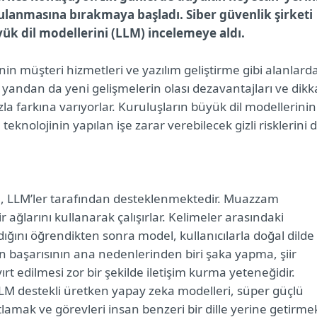
gulanmasına bırakmaya başladı. Siber güvenlik şirketi
ük dil modellerini (LLM) incelemeye aldı.
inin müşteri hizmetleri ve yazılım geliştirme gibi alanlard
 yandan da yeni gelişmelerin olası dezavantajları ve dikk
la farkına varıyorlar. Kuruluşların büyük dil modellerinin
eknolojinin yapılan işe zarar verebilecek gizli risklerini 
ı, LLM’ler tarafından desteklenmektedir. Muazzam
r ağlarını kullanarak çalışırlar. Kelimeler arasındaki
ıldığını öğrendikten sonra model, kullanıcılarla doğal dilde
an başarısının ana nedenlerinden biri şaka yapma, şiir
t edilmesi zor bir şekilde iletişim kurma yeteneğidir.
LLM destekli üretken yapay zeka modelleri, süper güçlü
tlamak ve görevleri insan benzeri bir dille yerine getirme