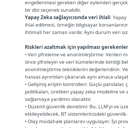
engellenmesi gereken diğer eylemleri gerçekleş
bir dizi seçenek sunabilir.
Yapay Zeka sağlayıcısında veri ihlali
Yapay z
ihlal edilmesi, örneğin bilgisayar korsanlarının
ihtimali her zaman vardır. Aynı durum veri sızınt
Riskleri azaltmak için yapılması gerekenler
• Veri şifreleme ve anonimleştirme: Verileri 
önce şifreleyin ve veri kümelerinde kimliği beli
anonimleştirme tekniklerini değerlendirin. V
hassas ayrıntıları çıkararak aynı amaca ulaşabi
• Gelişmiş erişim kontrolleri: Güçlü parolalar
politikaları, üretken yapay zeka modeline ve ar
sağlamaya yardımcı olacaktır.
• Düzenli güvenlik denetimi: Bu, LLM'yi ve üz
etkileyebilecek, BT sistemlerinizdeki güvenlik a
• Olay müdahale planlarını uygulayın: İyi pro