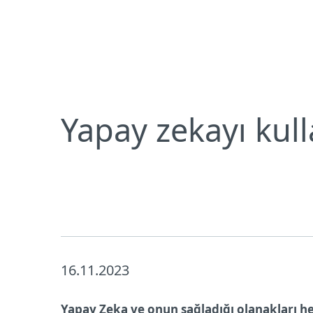
Bireysel
Kurumsal
TR
Neden ESET
Basın Merkezi
Basın 
Bireysel koruma
İndirin
Yapay zekayı kull
16.11.2023
Yapay Zeka ve onun sağladığı olanakları h