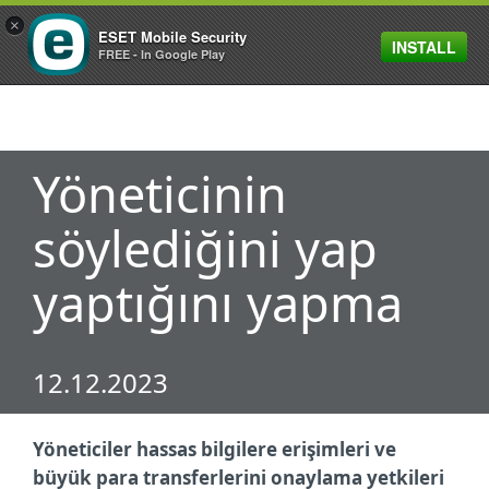
×
ESET Mobile Security
INSTALL
MENU
FREE - In Google Play
Yöneticinin
söylediğini yap
yaptığını yapma
12.12.2023
Yöneticiler hassas bilgilere erişimleri ve
büyük para transferlerini onaylama yetkileri