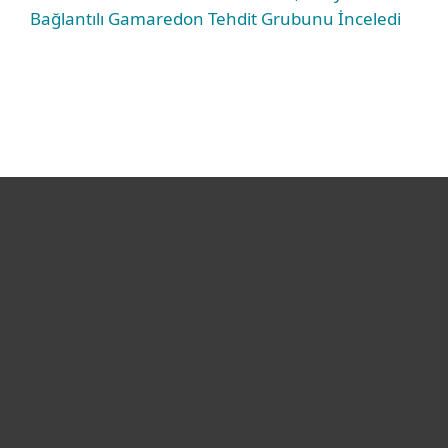
Bağlantılı Gamaredon Tehdit Grubunu İnceledi
Bireysel
Kurumsal
Destek
ESET Hakkında