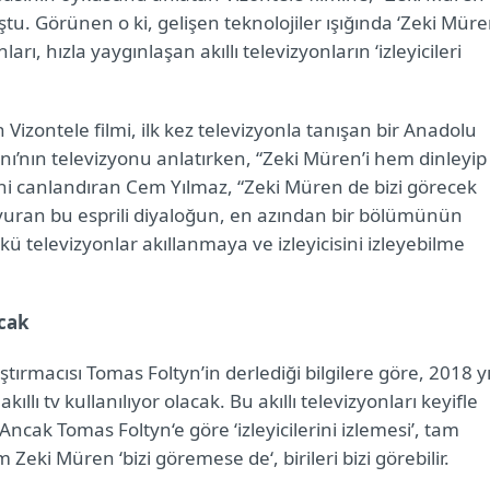
u. Görünen o ki, gelişen teknolojiler ışığında ‘Zeki Mür
rı, hızla yaygınlaşan akıllı televizyonların ‘izleyicileri
Vizontele filmi, ilk kez televizyonla tanışan bir Anadolu
ı’nın televizyonu anlatırken, “Zeki Müren’i hem dinleyip
ni canlandıran Cem Yılmaz, “Zeki Müren de bizi görecek
ı vuran bu esprili diyaloğun, en azından bir bölümünün
ü televizyonlar akıllanmaya ve izleyicisini izleyebilme
acak
rmacısı Tomas Foltyn’in derlediği bilgilere göre, 2018 yı
ı tv kullanılıyor olacak. Bu akıllı televizyonları keyifle
Ancak Tomas Foltyn‘e göre ‘izleyicilerini izlemesi’, tam
Zeki Müren ‘bizi göremese de‘, birileri bizi görebilir.