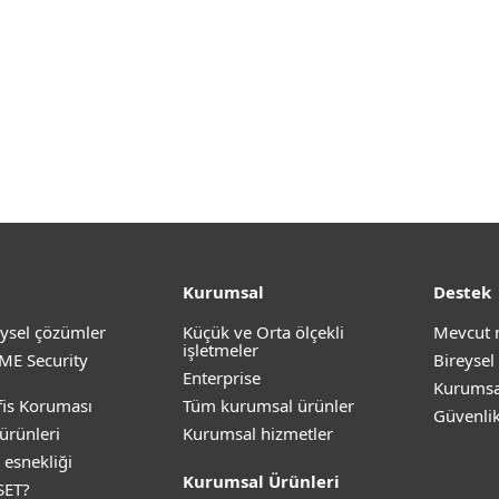
Kurumsal
Destek
ysel çözümler
Küçük ve Orta ölçekli
Mevcut 
işletmeler
ME Security
Bireysel
Enterprise
Kurumsa
is Koruması
Tüm kurumsal ürünler
Güvenli
ürünleri
Kurumsal hizmetler
 esnekliği
Kurumsal Ürünleri
SET?