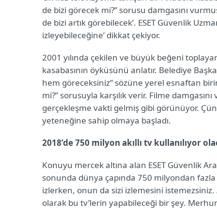
de bizi görecek mi?” sorusu damgasını vurmuşt
de bizi artık görebilecek’. ESET Güvenlik Uzmanla
izleyebileceğine’ dikkat çekiyor.
2001 yılında çekilen ve büyük beğeni toplayan 
kasabasının öyküsünü anlatır. Belediye Başkan
hem göreceksiniz” sözüne yerel esnaftan biri
mi?” sorusuyla karşılık verir. Filme damgasın
gerçekleşme vakti gelmiş gibi görünüyor. Çünk
yeteneğine sahip olmaya başladı.
2018’de 750 milyon akıllı tv kullanılıyor ol
Konuyu mercek altına alan ESET Güvenlik Araştı
sonunda dünya çapında 750 milyondan fazla akıll
izlerken, onun da sizi izlemesini istemezsiniz. 
olarak bu tv’lerin yapabileceği bir şey. Merhum 