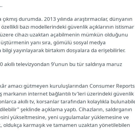
…
a çıkmış durumda. 2013 yılında araştırmacılar, dünyanın
 özellikli bazı modellerindeki güvenlik açıklarının istismar
ak üzere cihazı uzaktan açabilmenin mümkün olduğunu
önüştürmenin yanı sıra, gömülü sosyal medya
 bilgi yayınlayarak birtakım dosyalara da erişebilirler.
10 akıllı televizyondan 9'unun bu tür saldırıya maruz
in kâr amacı gütmeyen kuruluşlarından Consumer Reports
beş markanın internet bağlantılı tv'leri üzerindeki güvenlik
onlarca akıllı tv, korsanlar tarafından kolaylıkla bulunabi
ilebilir" şeklinde açıklama yaptı. Cihazların, saldırganın
yesini yükseltmesine, yeni uygulamalar yüklemesine ve
k, oldukça karmaşık ve tamamen uzaktan yönetilebilen