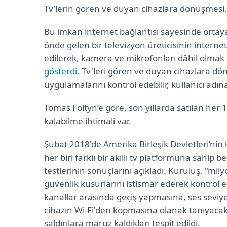
Tv’lerin gören ve duyan cihazlara dönüşmesi
Bu imkan internet bağlantısı sayesinde ortay
önde gelen bir televizyon üreticisinin internet
edilerek, kamera ve mikrofonları dâhil olm
gösterdi
. Tv'leri gören ve duyan cihazlara d
uygulamalarını kontrol edebilir, kullanıcı adına
Tomas Foltyn‘e göre, son yıllarda satılan her 
kalabilme ihtimali var.
Şubat 2018'de Amerika Birleşik Devletleri’n
her biri farklı bir akıllı tv platformuna sahip 
testlerinin sonuçlarını açıkladı. Kuruluş, "mily
güvenlik kusurlarını istismar ederek kontrol ed
kanallar arasında geçiş yapmasına, ses sevi
cihazın Wi-Fi'den kopmasına olanak tanıyaca
saldırılara maruz kaldıkları tespit edildi.