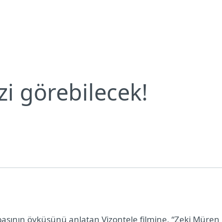
Bültenleri
Zeki Müren de bizi görebilecek!
Neden ESET?
zi görebilecek!
abasının öyküsünü anlatan Vizontele filmine, “Zeki Müren