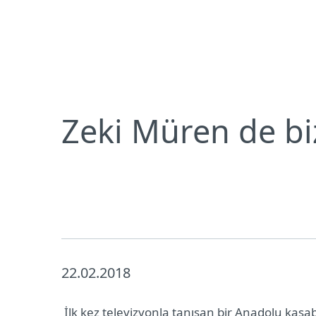
Bireysel
Kurumsal
TR
Neden ESET
Basın Merkezi
Basın 
Bireysel koruma
İndirin
Zeki Müren de bi
22.02.2018
İlk kez televizyonla tanışan bir Anadolu kas