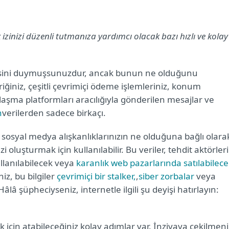
k izinizi düzenli tutmanıza yardımcı olacak bazı hızlı ve kolay
adesini duymuşsunuzdur, ancak bunun ne olduğunu
ğiniz, çeşitli çevrimiçi ödeme işlemleriniz, konum
laşma platformları aracılığıyla gönderilen mesajlar ve
n
verilerden sadece birkaçı.
ve sosyal medya alışkanlıklarınızın ne olduğuna bağlı olara
i oluşturmak için kullanılabilir. Bu veriler, tehdit aktörleri
llanılabilecek veya
karanlık web pazarlarında satılabilec
niz, bu bilgiler
çevrimiçi bir stalker,
,
siber zorbalar
veya
Hâlâ şüpheciyseniz, internetle ilgili şu deyişi hatırlayın:
mek için atabileceğiniz kolay adımlar var. İnzivaya çekilmeni