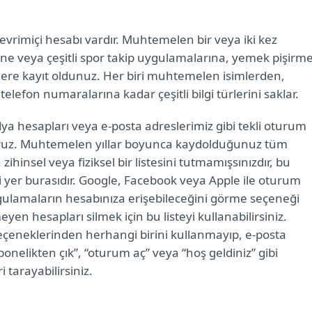
çevrimiçi hesabı vardır. Muhtemelen bir veya iki kez
lerine veya çeşitli spor takip uygulamalarına, yemek pişirm
ere kayıt oldunuz. Her biri muhtemelen isimlerden,
efon numaralarına kadar çeşitli bilgi türlerini saklar.
edya hesapları veya e-posta adreslerimiz gibi tekli oturum
uruz. Muhtemelen yıllar boyunca kaydolduğunuz tüm
hinsel veya fiziksel bir listesini tutmamışsınızdır, bu
i yer burasıdır. Google, Facebook veya Apple ile oturum
gulamaların hesabınıza erişebileceğini görme seçeneği
n hesapları silmek için bu listeyi kullanabilirsiniz.
seçeneklerinden herhangi birini kullanmayıp, e-posta
onelikten çık”, “oturum aç” veya “hoş geldiniz” gibi
 tarayabilirsiniz.