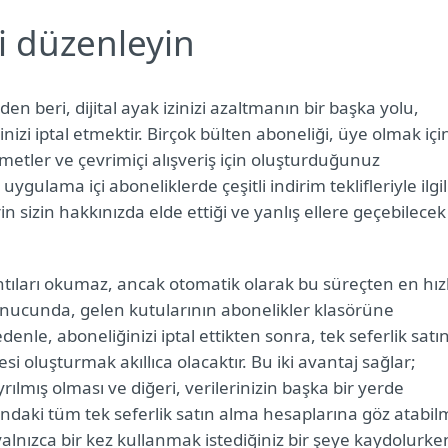
i düzenleyin
 beri, dijital ayak izinizi azaltmanın bir başka yolu,
inizi iptal etmektir. Birçok bülten aboneliği, üye olmak içi
zmetler ve çevrimiçi alışveriş için oluşturduğunuz
ygulama içi aboneliklerde çeşitli indirim teklifleriyle ilgil
 sizin hakkınızda elde ettiği ve yanlış ellere geçebilecek
ntıları okumaz, ancak otomatik olarak bu süreçten en hızl
Sonucunda, gelen kutularının abonelikler klasörüne
nle, aboneliğinizi iptal ettikten sonra, tek seferlik satı
esi oluşturmak akıllıca olacaktır. Bu iki avantaj sağlar;
yrılmış olması ve diğeri, verilerinizin başka bir yerde
ltındaki tüm tek seferlik satın alma hesaplarına göz atabi
yalnızca bir kez kullanmak istediğiniz bir şeye kaydolurke