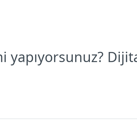
mi yapıyorsunuz? Dijital ayak izinizi unutmayın
Neden ESET?
i yapıyorsunuz? Dijita