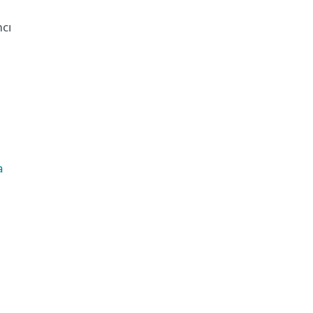
i
cı
n
a