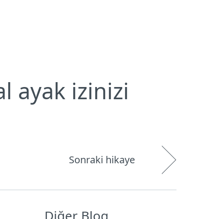
Hakkımızda
Blog
Mağaza
Türkiye
Kullanıcı alanı
l ayak izinizi
Sonraki hikaye
Diğer Blog