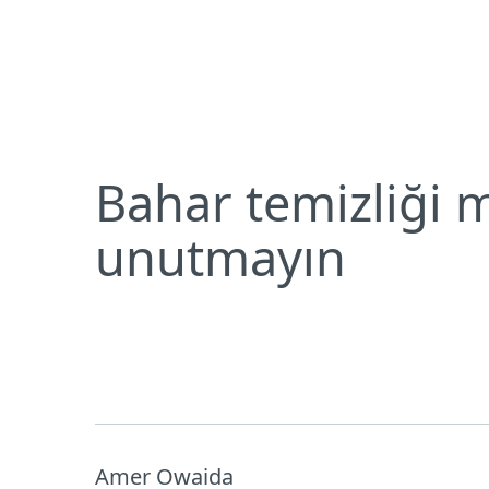
Bireysel
Kurumsal
TR
Digital Security Blog
Bahar temizliği 
Bireysel koruma
İndirin
Bahar temizliği m
unutmayın
Amer Owaida