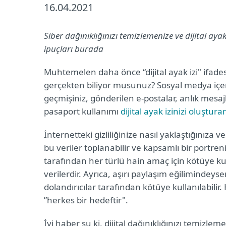
16.04.2021
Siber dağınıklığınızı temizlemenize ve dijital aya
ipuçları burada
Muhtemelen daha önce “dijital ayak izi" if
gerçekten biliyor musunuz? Sosyal medya içeri
geçmişiniz, gönderilen e-postalar, anlık mesaj
pasaport kullanımı
dijital ayak izinizi oluştura
İnternetteki gizliliğinize nasıl yaklaştığınıza 
bu veriler toplanabilir ve kapsamlı bir portreniz
tarafından her türlü hain amaç için kötüye ku
verilerdir. Ayrıca, aşırı paylaşım eğilimindeyse
dolandırıcılar tarafından kötüye kullanılabilir. 
”herkes bir hedeftir".
İyi haber şu ki, dijital dağınıklığınızı temizle