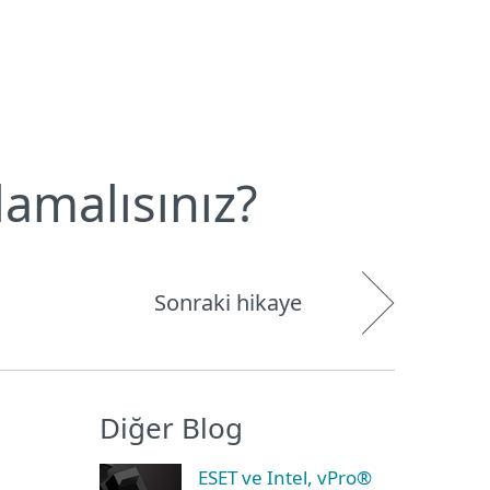
Hakkımızda
Blog
Mağaza
Türkiye
Kullanıcı alanı
lamalısınız?
Sonraki hikaye
Diğer Blog
ESET ve Intel, vPro®