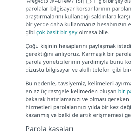
“Afeg45t3 @ 4DFew / 15f] [_} 1” gibi bir şey ols
parolalar, bilgisayar korsanlarının parola
araştırmalarını kullandığı saldırılara kar
bir yerde daha kullanmanız hesabınızın el
gibi
çok basit bir şey
olmasa bile.
Çoğu kişinin hesaplarını paylaşmak isted
gerektiğini anlıyoruz. Karmaşık bir parol
parola yöneticilerinin yardımıyla bunu kola
dizüstü bilgisayar ve akıllı telefon gibi b
Bu nedenle, tavsiyemiz, kelimeleri ayırma
en az üç rastgele kelimeden oluşan
bir 
bakarak hatırlamanızı ve olması gereken 
hizmetleri parolalarınızı yılda bir kez deği
kazanmış ve belki de artık erişmemesi ge
Parola kasaları