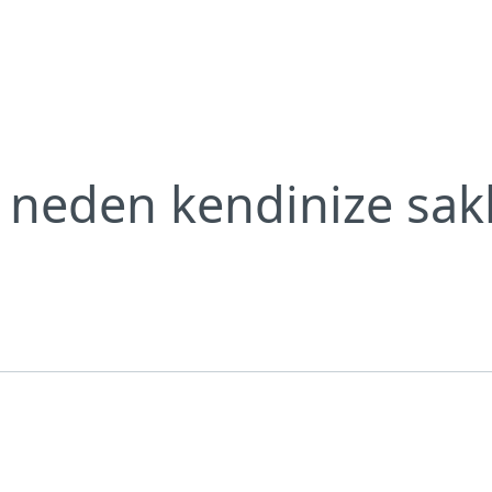
zı neden kendinize saklamalısınız?
Neden ESET?
ı neden kendinize sak