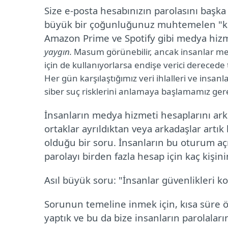
Size e-posta hesabınızın parolasını başka 
büyük bir çoğunluğunuz muhtemelen "kesin
Amazon Prime ve Spotify gibi medya hizm
yaygın.
Masum görünebilir, ancak insanlar med
için de kullanıyorlarsa endişe verici derecede 
Her gün karşılaştığımız veri ihlalleri ve insan
siber suç risklerini anlamaya başlamamız gerek
İnsanların medya hizmeti hesaplarını arkad
ortaklar ayrıldıktan veya arkadaşlar artık
olduğu bir soru. İnsanların bu oturum açm
parolayı birden fazla hesap için kaç kişin
Asıl büyük soru: "İnsanlar güvenlikleri k
Sorunun temeline inmek için, kısa süre ön
yaptık ve bu da bize insanların parolalarını