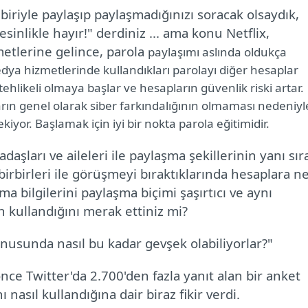
biriyle paylaşıp paylaşmadığınızı soracak olsaydık,
likle hayır!" derdiniz ... ama konu Netflix,
etlerine gelince, parola
paylaşımı aslında oldukça
ya hizmetlerinde kullandıkları parolayı diğer hesaplar
tehlikeli olmaya başlar ve hesapların güvenlik riski artar.
ların genel olarak siber farkındalığının olmaması nedeniyl
iyor. Başlamak için iyi bir nokta parola eğitimidir.
aşları ve aileleri ile paylaşma şekillerinin yanı sır
 birbirleri ile görüşmeyi bıraktıklarında hesaplara n
a bilgilerini paylaşma biçimi şaşırtıcı ve aynı
in kullandığını merak ettiniz mi?
onusunda nasıl bu kadar gevşek olabiliyorlar?"
ce Twitter'da 2.700'den fazla yanıt alan bir anket
 nasıl kullandığına dair biraz fikir verdi.