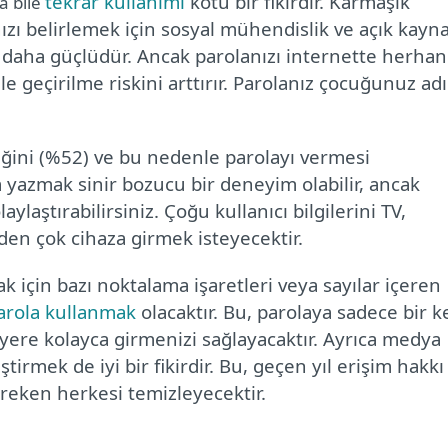
tekrar kullanımı
kötü bir fikirdir. Karmaşık
a bile
nızı belirlemek için sosyal mühendislik ve açık kayn
şı daha güçlüdür. Ancak parolanızı internette herhan
e geçirilme riskini arttırır. Parolanız çocuğunuz adı
iğini (%52) ve bu nedenle parolayı vermesi
a yazmak sinir bozucu bir deneyim olabilir, ancak
ylaştırabilirsiniz. Çoğu kullanıcı bilgilerini TV,
irden çok cihaza girmek isteyecektir.
k için bazı noktalama işaretleri veya sayılar içeren
parola kullanmak
olacaktır. Bu, parolaya sadece bir k
yere kolayca girmenizi sağlayacaktır. Ayrıca medya
ştirmek de iyi bir fikirdir. Bu, geçen yıl erişim hakkı
reken herkesi temizleyecektir.