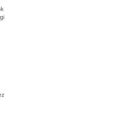
ak
gi
ez