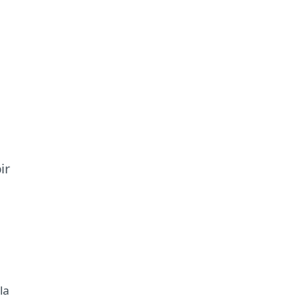
ir
la