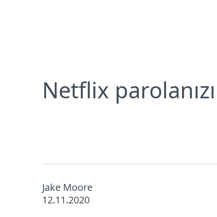
Bireysel
Kurumsal
TR
Digital Security Blog
Netflix parolanı
Bireysel koruma
İndirin
Netflix parolanız
Jake Moore
12.11.2020