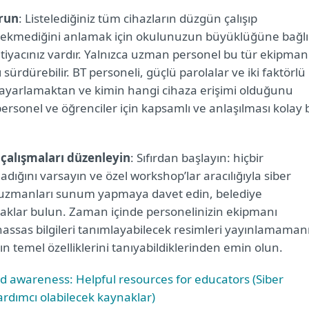
urun
: Listelediğiniz tüm cihazların düzgün çalışıp
erekmediğini anlamak için okulunuzun büyüklüğüne bağlı
ihtiyacınız vardır. Yalnızca uzman personel bu tür ekipman
sürdürebilir. BT personeli, güçlü parolalar ve iki faktörlü
ini ayarlamaktan ve kimin hangi cihaza erişimi olduğunu
rsonel ve öğrenciler için kapsamlı ve anlaşılması kolay b
e çalışmaları düzenleyin
: Sıfırdan başlayın: hiçbir
madığını varsayın ve özel workshop’lar aracılığıyla siber
ki uzmanları sunum yapmaya davet edin, belediye
ynaklar bulun. Zaman içinde personelinizin ekipmanı
hassas bilgileri tanımlayabilecek resimleri yayınlamaman
n temel özelliklerini tanıyabildiklerinden emin olun.
nd awareness:
Helpful resources for educators (Siber
yardımcı olabilecek kaynaklar)