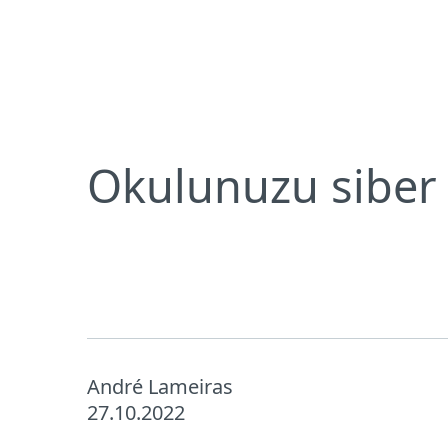
Bireysel
Kurumsal
TR
Digital Security Blog
Okulunuzu siber
Bireysel koruma
İndirin
Okulunuzu siber 
André Lameiras
27.10.2022