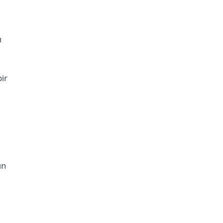
ı
ir
ın