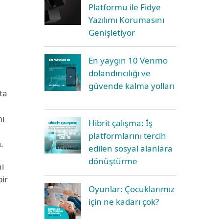
Platformu ile Fidye
Yazılımı Korumasını
Genişletiyor
En yaygın 10 Venmo
.
dolandırıcılığı ve
güvende kalma yolları
fta
mı
Hibrit çalışma: İş
platformlarını tercih
ı.
edilen sosyal alanlara
dönüştürme
ni
bir
Oyunlar: Çocuklarımız
için ne kadarı çok?