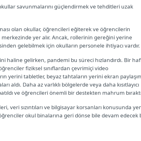
an okullar savunmalarını güçlendirmek ve tehditleri uzak
sı olan okullar, öğrencileri eğiterek ve öğrencilerin
erkezinde yer alır. Ancak, rollerinin gereğini yerine
esinden gelebilmek için okulların personele ihtiyacı vardır
tini haline gelirken, pandemi bu süreci hızlandırdı. Bir ha
renciler fiziksel sınıflardan çevrimiçi video
arın yerini tabletler, beyaz tahtaların yerini ekran paylaşı
ı aldı. Daha az varlıklı bölgelerde veya daha kısıtlayıcı
atıldı ve öğrencileri önemli bir destekten mahrum bırakt
leri, veri sızıntıları ve bilgisayar korsanları konusunda ye
, öğrenciler okul binalarına geri dönse bile devam edecek 