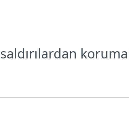
 saldırılardan korumak için 5 adım
Neden ESET?
saldırılardan koruma