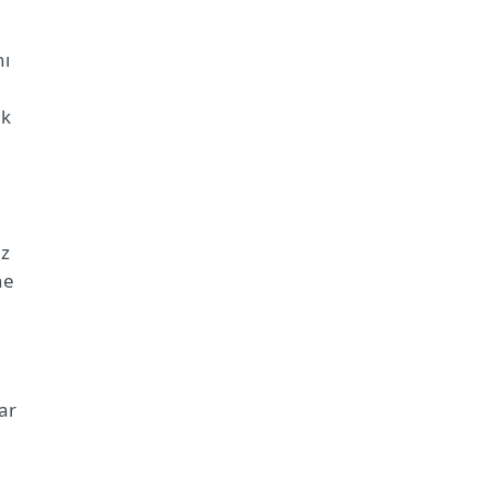
nı
ek
ız
ne
ar