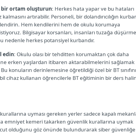
ği bir ortam oluşturun
: Herkes hata yapar ve bu hataları
almasını artırabilir. Personeli, bir dolandırıcılığın kurba
ilendirin. Hem kendilerini hem de okulu korumaya
istiyoruz. Bilgisayar korsanları, insanları tuzağa düşürm
, bu nedenle herkes potansiyel kurbandır.
l edin
: Okulu olası bir tehditten korumaktan çok daha
rine erken yaşlardan itibaren aktarabilmelerini sağlamak
 Bu konuların derinlemesine öğretildiği özel bir BT sınıfın
obil cihaz kullanan öğrencilerle BT eğitiminin bir ders hali
k kurallarına uyması gereken yerler sadece kapalı mekanl
veya emniyet kemeri takarken güvenlik kurallarına uymak
mevcut olduğunu göz önünde bulundurarak siber güvenliğe