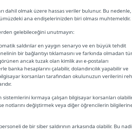
arı dahil olmak üzere hassas veriler bulunur. Bu nedenle,
günümüzdeki ana endişelerinizden biri olması muhtemeldir
 yerden gelebileceğini unutmayın:
otomatik saldırılar en yaygın senaryo ve en büyük tehdit
rsonelinin bir bağlantıyı tıklamasını ve farkında olmadan t
l görünen ancak tuzak olan kimlik avı e-postaları
rle banka hesaplarını çalabilir, dolandırıcılık yapabilir ve
k, bilgisayar korsanları tarafından okulunuzun verilerini re
arıdır.
 sistemlerini kırmaya çalışan bilgisayar korsanları olabilir
 notlarını değiştirmek veya diğer öğrencilerin bilgilerin
 personeli de bir siber saldırının arkasında olabilir. Bu nadi