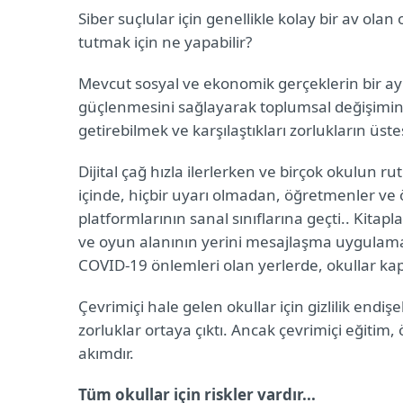
Siber suçlular için genellikle kolay bir av ol
tutmak için ne yapabilir?
Mevcut sosyal ve ekonomik gerçeklerin bir ayna
güçlenmesini sağlayarak toplumsal değişimin m
getirebilmek ve karşılaştıkları zorlukların üst
Dijital çağ hızla ilerlerken ve birçok okulun ru
içinde, hiçbir uyarı olmadan, öğretmenler ve öğ
platformlarının sanal sınıflarına geçti.. Kitapl
ve oyun alanının yerini mesajlaşma uygulamalar
COVID-19 önlemleri olan yerlerde, okullar kap
Çevrimiçi hale gelen okullar için gizlilik endişe
zorluklar ortaya çıktı. Ancak çevrimiçi eğitim
akımdır.
Tüm okullar için riskler vardır...