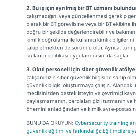
2. Bu iş için ayrılmış bir BT uzmanı bulund
çalışmadığını veya güncellenmesi gerekip g
olarak bir BT görevlisine veya bir BT ekibine 
doğru bir şekilde değerlendirebilir ve bakımını 
kimlik doğrulama ile kullanıcı kimlik bilgiler
takip etmekten de sorumlu olur. Ayrıca, tüm pe
kullanıcı politikası uygulanmasını da sağlar.
3. Okul personeli için siber güvenlik atöly
çalışanınızın siber güvenlik bilgisine sahip ol
güvenlik bilgisi oluşturmaya çalışın. Alanda
meclisinizden destek isteyin ve çevrimiçi ka
paylaşmamanın, parolaları gizli tutmanın ve 
önemini anladığından ve kimlik avı e-postasını
BUNU DA OKUYUN:
Cybersecurity training a
güvenlik eğitimi ve farkındalığı: Eğitimcilere 