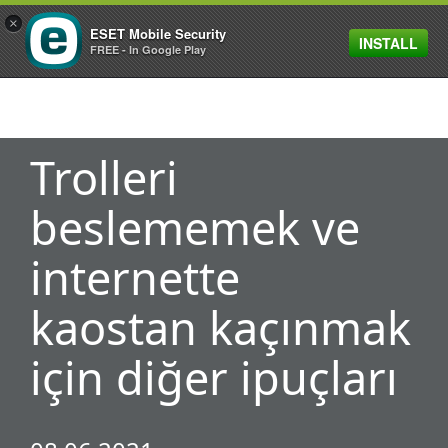
×
ESET Mobile Security
INSTALL
MENU
FREE - In Google Play
Trolleri
beslememek ve
internette
kaostan kaçınmak
için diğer ipuçları