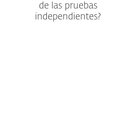
de las pruebas
independientes?
Certified
EPR
2025
ESET recibió el premio
ESET nombrado
Líder
Business Security
Estratégico Certificado
APPROVED.
EPR 2024