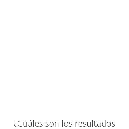
ESET entre los
Líderes de Mercado
y Producto
en MDR según el
Leadership Compass 2024 de
KuppingerCole.
ACCESO AL INFORME
¿Cuáles son los resultados