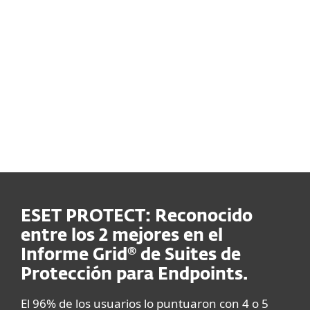
ESET recibió el galardón
ESET PROTECT Entry
más alto, ADVANCED+
cumplió con los
requisitos de
certificación, es decir,
protegió con éxito contra
los ataques de
manipulación utilizados
en esta prueba.
ESET PROTECT: Reconocido
entre los 2 mejores en el
Informe Grid® de Suites de
Protección para Endpoints.
El 96% de los usuarios lo puntuaron con 4 o 5