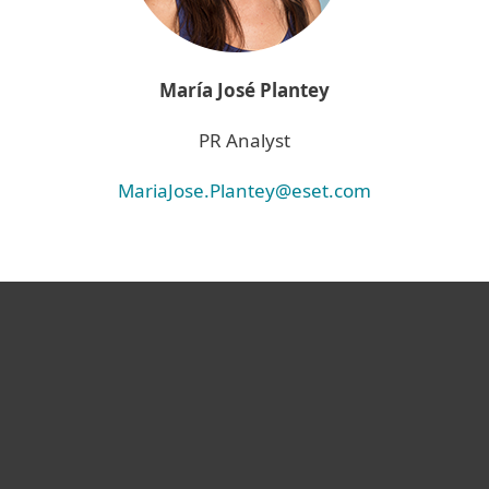
María José Plantey
PR Analyst
MariaJose.Plantey@eset.com
Hogar
Empresas
Partners