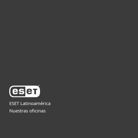
Hogar
Empresas
Partners
Soporte
Acerca de ESET
ESET Latinoamérica
Nuestras oficinas