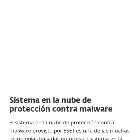
dinámicos. También está ajustado para
coordinarse con otras tecnologías de ESET,
como el análisis de comportamiento, las
detecciones de ADN, el
sandboxing
y el
escaneo de memoria avanzado.
Sistema en la nube de
protección contra malware
El sistema en la nube de protección contra
malware provisto por ESET es una de las muchas
tecnologías basadas en nuestro sistema en la