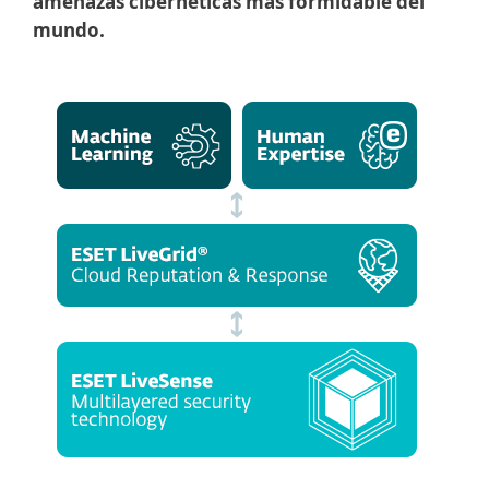
amenazas cibernéticas más formidable del
mundo.