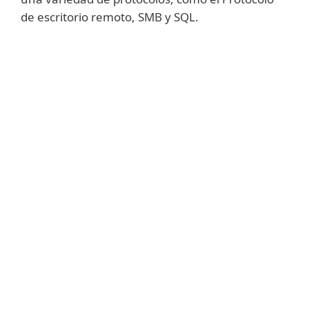
de escritorio remoto, SMB y SQL.
Mostrar más
Para aumentar la protección a nivel de red
que ofrecen los productos de ESET,
nuestros expertos desarrollaron la
Protección ante Botnets. Esta tecnología ha
sido diseñada específicamente para
identificar comunicaciones maliciosas y
procesos asociados con botnets: vastas
redes de dispositivos infectados
controlados por atacantes, que
generalmente se usan para ataques DDoS,
distribución de malware y envío de correos
electrónicos no solicitados.