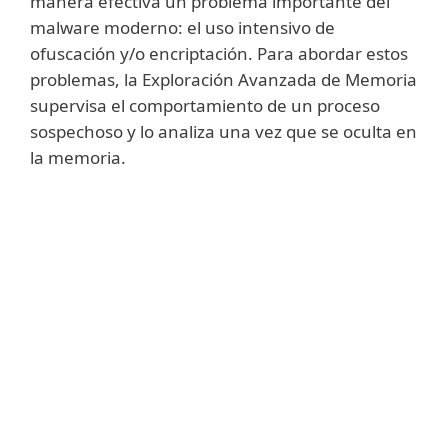
manera efectiva un problema importante del
malware moderno: el uso intensivo de
ofuscación y/o encriptación. Para abordar estos
problemas, la Exploración Avanzada de Memoria
supervisa el comportamiento de un proceso
sospechoso y lo analiza una vez que se oculta en
la memoria.
Mostrar más
Cada vez que un proceso realiza una
llamada al sistema desde una nueva
página ejecutable, la Exploración Avanzada
de Memoria realiza un análisis de código de
comportamiento mediante las detecciones
de ADN de ESET. Gracias a la
implementación del almacenamiento en
caché inteligente, la Exploración Avanzada