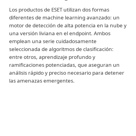
Los productos de ESET utilizan dos formas
diferentes de machine learning avanzado: un
motor de detección de alta potencia en la nube y
una versión liviana en el endpoint. Ambos
emplean una serie cuidadosamente
seleccionada de algoritmos de clasificación:
entre otros, aprendizaje profundo y
ramificaciones potenciadas, que aseguran un
análisis rápido y preciso necesario para detener
las amenazas emergentes.
Mostrar más
Para ofrecer las mejores tasas de detección
y las tasas de falsos positivos más bajas
posibles, el
Machine Learning Avanzado
utiliza resultados de análisis estáticos y