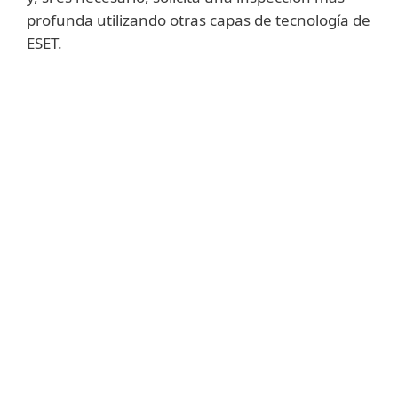
profunda utilizando otras capas de tecnología de
ESET.
Mostrar más
Deep Behavioral Inspection (DBI) es uno de
los módulos integrados de HIPS que
permite una supervisión más profunda y
granular de procesos desconocidos y
sospechosos. DBI se introdujo en 2019 y
representa un antídoto eficaz para las
técnicas de evasión que utilizan los actores
de amenazas en la naturaleza.