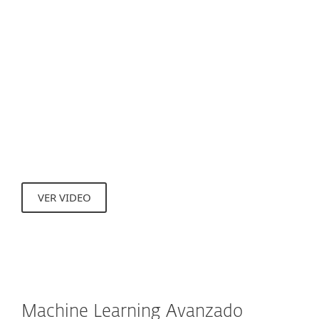
Las detecciones de ADN pueden identificar
muestras específicas de malware conocido,
nuevas variantes de una familia de
malware conocida o incluso malware
desconocido o nunca antes visto que
contiene genes que indican un
comportamiento maliciosos.
VER VIDEO
Machine Learning Avanzado