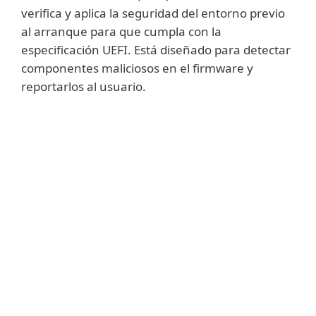
verifica y aplica la seguridad del entorno previo
al arranque para que cumpla con la
especificación UEFI. Está diseñado para detectar
componentes maliciosos en el firmware y
reportarlos al usuario.
Mostrar más
UEFI es una especificación estandarizada
de la interfaz de software entre el sistema
operativo de un dispositivo y su firmware,
que reemplaza al sistema básico de
entrada/salida (BIOS) utilizado en las
computadoras desde mediados de la
década de 1970. Gracias a su diseño bien
documentado, UEFI es más fácil de analizar,
lo que permite a los desarrolladores crear