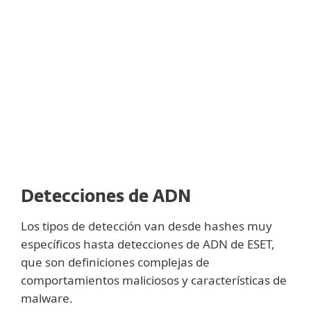
extensiones para el firmware. Sin embargo,
esto abre la puerta también a los
desarrolladores de malware y a los
atacantes que pueden infectar la UEFI con
sus módulos maliciosos.
Detecciones de ADN
Los tipos de detección van desde hashes muy
específicos hasta detecciones de ADN de ESET,
que son definiciones complejas de
comportamientos maliciosos y características de
malware.