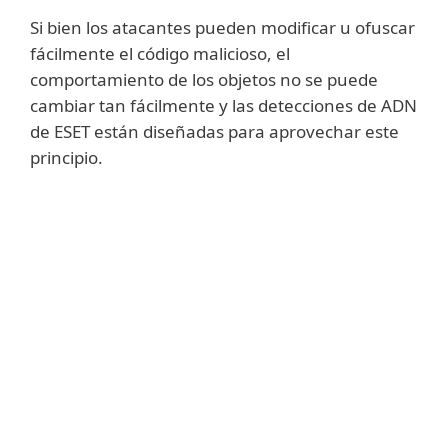
Si bien los atacantes pueden modificar u ofuscar
fácilmente el código malicioso, el
comportamiento de los objetos no se puede
cambiar tan fácilmente y las detecciones de ADN
de ESET están diseñadas para aprovechar este
principio.
Mostrar más
Realizamos un análisis profundo del código
y extraemos los "genes" que son
responsables de su comportamiento y
construimos las detecciones de ADN de
ESET, que se utilizan para evaluar el código
potencialmente sospechoso, ya sea que se
encuentre en el disco o en la memoria del
proceso en ejecución.