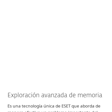
Mostrar más
Usamos la traducción binaria para
mantener el sandboxing en un producto
liviano y evitar ralentizar la máquina.
Implementamos esta tecnología por
primera vez en nuestras soluciones en
1995 y la hemos estado mejorando desde
entonces.
Exploración avanzada de memoria
Es una tecnología única de ESET que aborda de