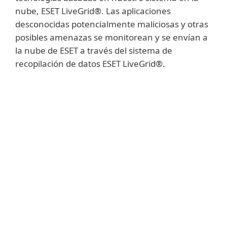
nube, ESET LiveGrid®. Las aplicaciones
desconocidas potencialmente maliciosas y otras
posibles amenazas se monitorean y se envían a
la nube de ESET a través del sistema de
recopilación de datos ESET LiveGrid®.
Mostrar más
Las muestras recopiladas se verifican
automáticamente en el modo sandbox y se
someten al análisis de su comportamiento.
En caso de confirmar sus características
maliciosas, se crean nuevas detecciones
automatizadas. A los clientes de ESET les
llegan estas nuevas detecciones
automatizadas a través del Sistema de
reputación de archivos ESET LiveGrid®, sin