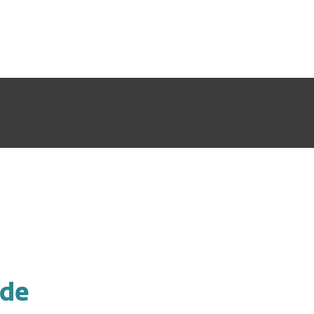
sas
Para Partners
Acerca de
 portección de datos
Carreras
Contacto
 de