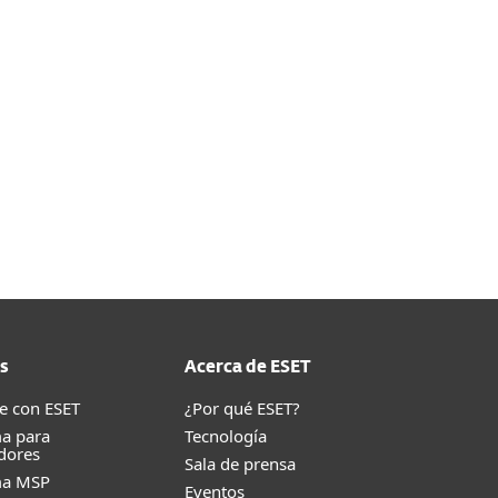
s
Acerca de ESET
e con ESET
¿Por qué ESET?
a para
Tecnología
dores
Sala de prensa
ma MSP
Eventos