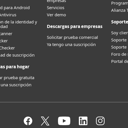
empresas
Program
d para Android
Servicios
Alianza 
ntivirus
Ver demo
ón de la identidad y
Soport
idad
Descargas para empresas
Soy clie
canner
Solicitar prueba comercial
Soporte
cker
Ya tengo una suscripción
Soporte
 Checker
Foro de
dad de suscripción
Portal d
as para hogar
r prueba gratuita
 una suscripción