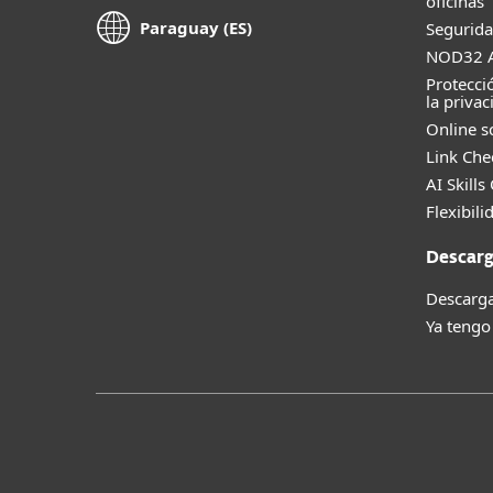
oficinas
Paraguay (ES)
Segurida
NOD32 A
Protecci
la privac
Online s
Link Che
AI Skills
Flexibili
Descarg
Descarga
Ya tengo