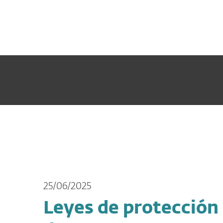
Para el Hogar
Para Empre
VE
Acerca de ESET
Eventos
Leyes de
Acerca de
Sala de prensa
25/06/2025
Leyes de protección