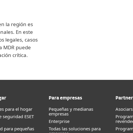
en la región es
nales. En este
s legales, casos
gía MDR puede
ción crítica.
gar
Para empresas
Partner
es para el hogar
Pequeñas y medianas
Asociars
empresas
e seguridad ESET
Program
Enterprise
revende
ad para pequeñas
Todas las soluciones para
Progra