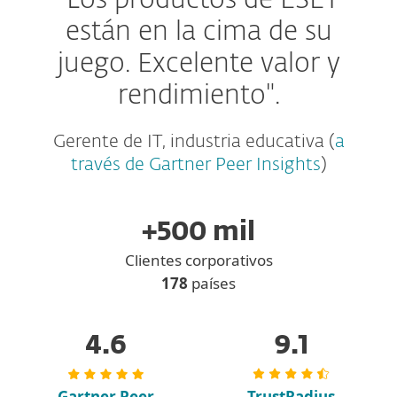
"Los productos de ESET
están en la cima de su
juego.
Excelente valor y
rendimiento".
Gerente de IT, industria educativa (
a
través de Gartner Peer Insights
)
+500 mil
Clientes corporativos
178
países
4.6
9.1
Gartner Peer
TrustRadius