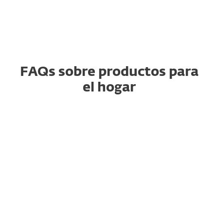
FAQs sobre productos para
el hogar
¿Cómo puedo renovar, añadir
más dispositivos o modificar
mi suscripción actual?
¿Cómo puedo recuperar la
información de mi
suscripción?