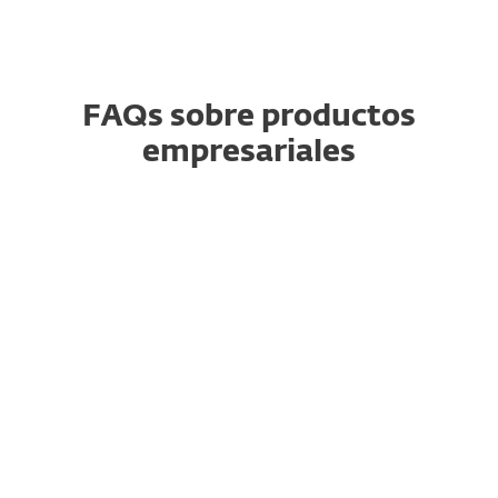
FAQs sobre productos
empresariales
¿Cómo descargo el archivo de
instalación para mi producto
empresarial?
¿Puedo actualizar o mejorar
mi producto a la última
versión?
¿Cómo renuevo, actualizo o
añado dispositivos a mi