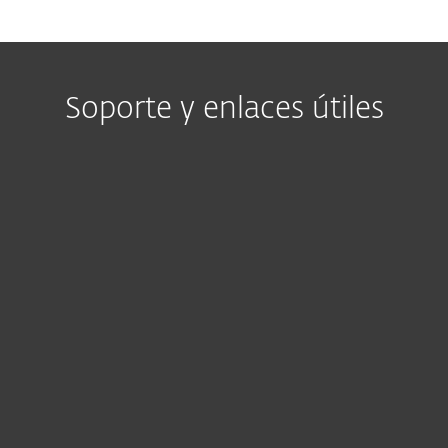
Soporte y enlaces útiles
Guías de producto
Encuentra manuales y documentación
adaptados para tu tipo y versión de producto
aquí.
CONSULTA LAS GUÍAS DEL PRODUCTO