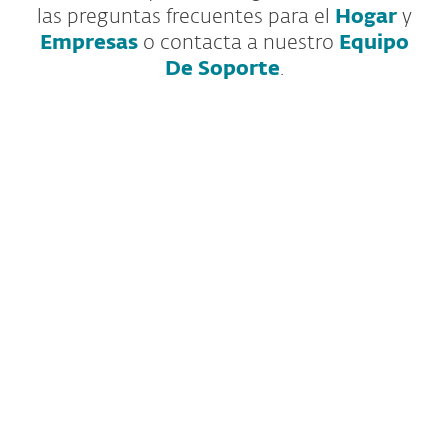
las preguntas frecuentes para el
Hogar
y
Empresas
o contacta a nuestro
Equipo
De Soporte
.
Nuestra línea de
productos de
seguridad para el
consumidor ha
evolucionado.
ESET Internet Security
,
ESET Cyber
Security
y
ESET Smart Security Premium
ahora son parte de nuestros planes de