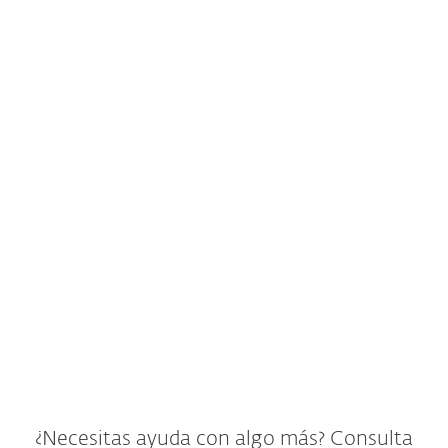
Agregar Un Nuevo
Dispositivo
Transferir A Un
Nuevo Dispositivo
¿Necesitas ayuda con algo más? Consulta