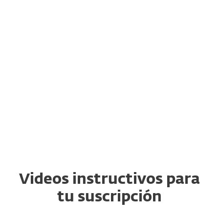
protección todo en uno, que también
incluyen nuevas mejoras de privacidad e
identidad. Si actualmente tienes una
suscripción para cualquiera de estos
productos,
haz clic en el nombre del
producto respectivo para obtener más
información sobre tus opciones de
descarga, renovación y actualización.
Videos instructivos para
tu suscripción