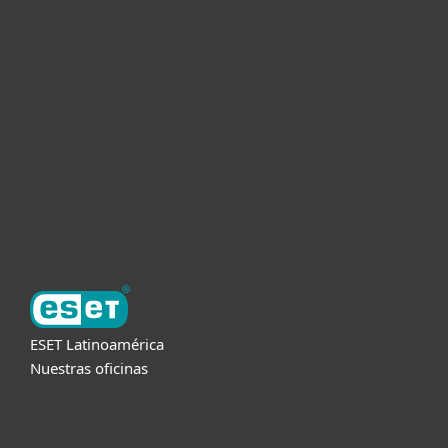
Hogar
Empresas
Partners
Soporte
Acerca de ESET
ESET Latinoamérica
Nuestras oficinas