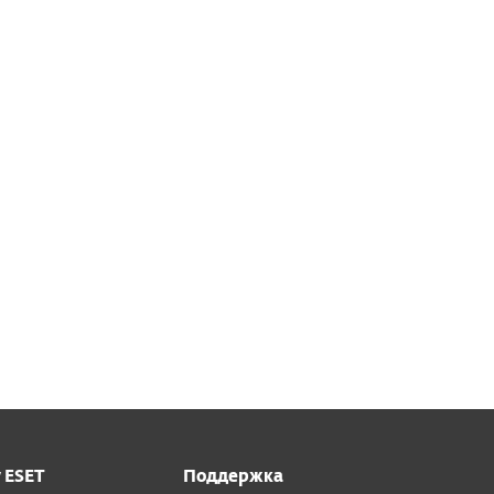
отвратить утечку данных
учетные данные могут попасть в
гиены, в частности из-за
 ESET
Поддержка