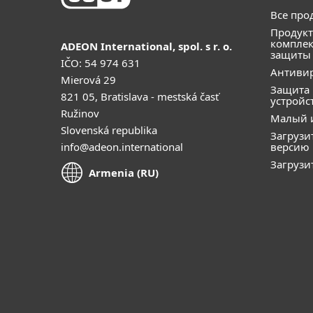
Все про
Продукт
компле
ADEON International, spol. s r. o.
защиты
IČO: 54 974 631
Антивир
Mierová 29
Защита
821 05, Bratislava - mestská časť
устройс
Ružinov
Малый 
Slovenská republika
Загрузи
info@adeon.international
версию
Загрузи
Armenia (RU)