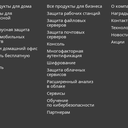
дукты для дома
Все продукты для бизнеса
О комп
ы для
Защита рабочих станций
Наград
ксной
Защита файловых
Контак
серверов
Технол
усная защита
Защита почтовых
Новост
 мобильных
серверов
тв
Акции
Консоль
и домашний офис
Многофакторная
ть бесплатную
аутентификация
Шифрование
ть
Защита облачных
сервисов
Расширенный анализ
в облаке
Сервисы
Обучение
по кибербезопасности
Партнерам