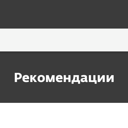
елизы
Рекомендации
оздали и забыли: в чем опасность неактивных 