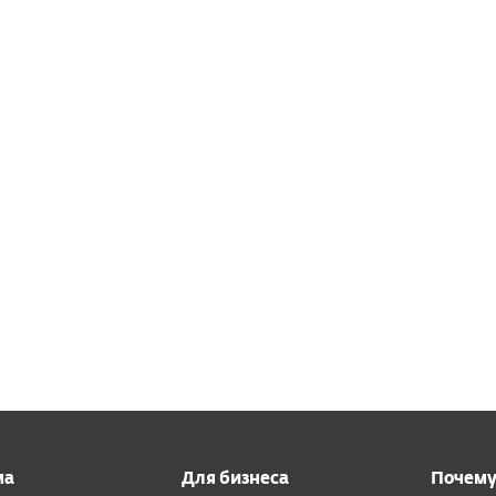
екомендации для избежания заражения…
аш пароль взломали: как проверить это и пред
5.02.2025
егодня утечки данных происходят все чаще, а ваши 
еть даже в случае соблюдения строгих правил киберги
нцидентов в крупных…
ма
Для бизнеса
Почему