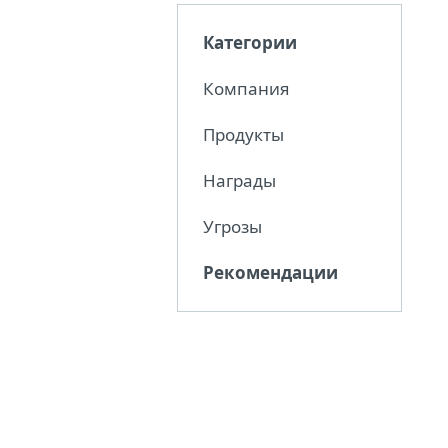
9
Категории
С
Компания
а
Продукты
Награды
К
Угрозы
п
2
Рекомендации
С
к
о