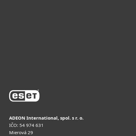
Для дома
Для бизнеса
Почему ESET
Поддержка
Купить
ADEON International, spol. s r. o.
IČO: 54 974 631
Mierová 29