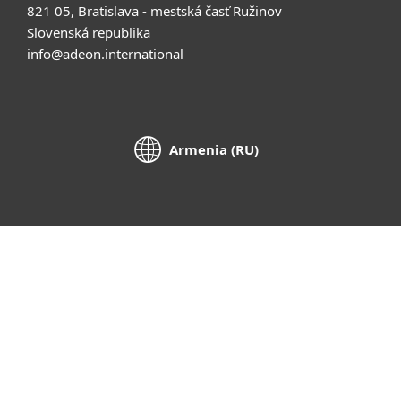
821 05, Bratislava - mestská časť Ružinov
Slovenská republika
info@adeon.international
Armenia (RU)
Контакты
Policy Hub
Конфиденциальность
Правовая информация