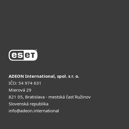
Почему ESET
Поддержка
Купить
ADEON International, spol. s r. o.
IČO: 54 974 631
Mierová 29
821 05, Bratislava - mestská časť Ružinov
Slovenská republika
info@adeon.international