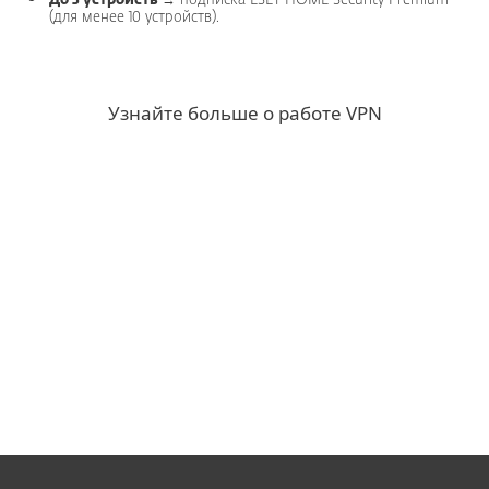
До 3 устройств
→ подписка ESET HOME Security Premium
(для менее 10 устройств).
Узнайте больше о работе VPN