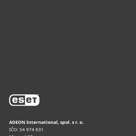
Для дома
Для бизнеса
Почему ESET
Поддержка
Купить
ADEON International, spol. s r. o.
IČO: 54 974 631