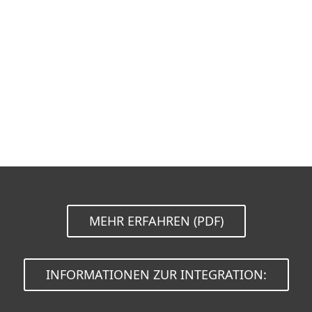
Dokumentation
Download Optionen
Zurück zum einfachen Download
Andere Produkte-Version auswählen
MEHR ERFAHREN (PDF)
INFORMATIONEN ZUR INTEGRATION: