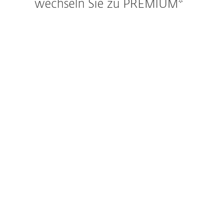
wechseln Sie zu PREMIUM*
Antivirus
Echtzeit-Scan
Sicherheitsbericht
Aktivitätslog
Remote Sperren
Remote-Alarm
Unterstützung von Tablets