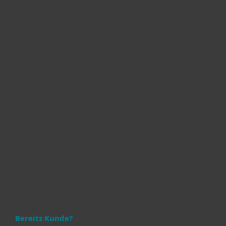
GERÄTE
JETZT KAUFEN
JETZT KAUFEN
Bereits Kunde?