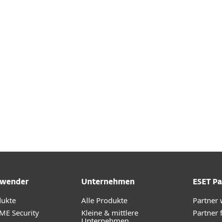
d konfigurieren
DOWNLOAD
wender
Unternehmen
ESET Pa
dukte
Alle Produkte
Partner
ME Security
Kleine & mittlere
Partner 
Unternehmen