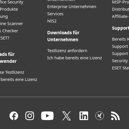
ice Security
MSP-Pr
Enterprise Unternehmen
 Produkte
Distribu
Services
rung
Affilia
NIS2
ine Scanner
Suppor
k Checker
Downloads für
SET?
Bereits 
Unternehmen
Support
Testlizenz anfordern
Support
ds für
Ich habe bereits eine Lizenz
Securit
wender
ESET Sta
se Testlizenz
 bereits eine Lizenz