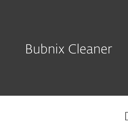
Für Heimanwender
Für
at
Download
Heimanwender-Lösungen
D
Bubnix Cleaner