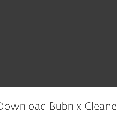
 Unternehmen
Für ESET Partner
ownload
Warum ESET?
Download Bubnix Cleane