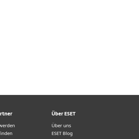
Dokumentation
Download Optionen
Zurück zum einfachen
Download
Andere Produkte-Version
auswählen
rtner
Über ESET
 werden
Über uns
finden
ESET Blog