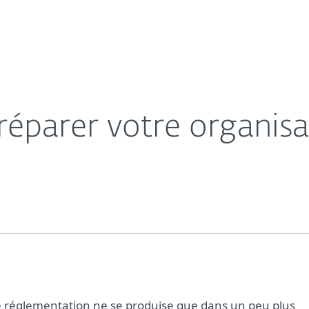
s
Partenaires
À propos
éparer votre organisation au RGPD
sse
Carrières
Contact
préparer votre organi
te réglementation ne se produise que dans un peu plus