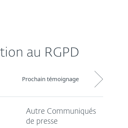
À propos
Blog
BeLux
sation au RGPD
Prochain témoignage
Autre Communiqués
de presse