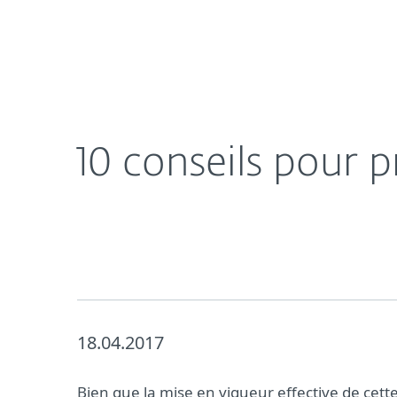
Particuliers
Professionnel
Communiqués de presse
10 conseils pour pr
À propos d'ESET
Salle de pre
10 conseils pour 
18.04.2017
Bien que la mise en vigueur effective de cet