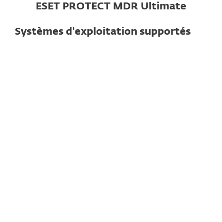
ESET PROTECT MDR Ultimate
Systèmes d'exploitation supportés
Pour ordinateurs
Windows
macOS
Linux
Remarque
: Les fonctionnalités et
caractéristiques exactes peuvent varier
selon le système d’exploitation et la version
utilisés.
Voir les spécifications détaillées ici