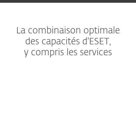
La combinaison optimale
des capacités d'ESET,
y compris les services
Managed Detection and Response
Le service géré ultime
Premium Support
Aide, quand vous en avez
besoin
Extended detection & response