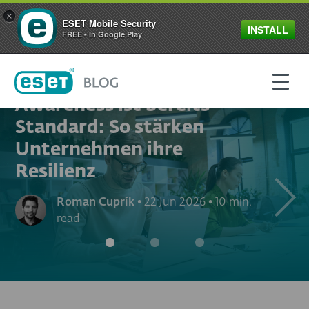
×
ESET Mobile Security
INSTALL
FREE - In Google Play
PRÄVENTION UND SENSIBILISIERUNG
Cybersecurity-
Awareness ist bereits
Standard: So stärken
Unternehmen ihre
Resilienz
Next
Roman Cuprík
•
22 Jun 2026
•
10 min.
read