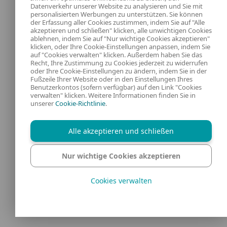
Organisationen, sowohl weniger als auch
Datenverkehr unserer Website zu analysieren und Sie mit
personalisierten Werbungen zu unterstützen. Sie können
reifere, wahrscheinlich vor monatelangen
der Erfassung aller Cookies zustimmen, indem Sie auf "Alle
akzeptieren und schließen" klicken, alle unwichtigen Cookies
schrittweisen Anpassungen ihrer Strategien,
ablehnen, indem Sie auf "Nur wichtige Cookies akzeptieren"
klicken, oder Ihre Cookie-Einstellungen anpassen, indem Sie
was schlimmer klingt, als es tatsächlich ist
auf "Cookies verwalten" klicken. Außerdem haben Sie das
(siehe das Beispiel unten):
Recht, Ihre Zustimmung zu Cookies jederzeit zu widerrufen
oder Ihre Cookie-Einstellungen zu ändern, indem Sie in der
Fußzeile Ihrer Website oder in den Einstellungen Ihres
Benutzerkontos (sofern verfügbar) auf den Link "Cookies
verwalten" klicken. Weitere Informationen finden Sie in
unserer
Cookie-Richtlinie
.
Alle akzeptieren und schließen
Nur wichtige Cookies akzeptieren
Cookies verwalten