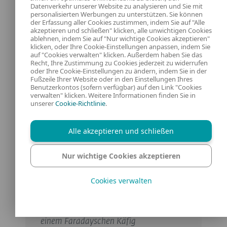
Datenverkehr unserer Website zu analysieren und Sie mit
Einfahrten zu stehlen, während sich der
personalisierten Werbungen zu unterstützen. Sie können
der Erfassung aller Cookies zustimmen, indem Sie auf "Alle
Schlüsselanhänger im Haus des Besitzers
akzeptieren und schließen" klicken, alle unwichtigen Cookies
ablehnen, indem Sie auf "Nur wichtige Cookies akzeptieren"
befand.
klicken, oder Ihre Cookie-Einstellungen anpassen, indem Sie
auf "Cookies verwalten" klicken. Außerdem haben Sie das
Recht, Ihre Zustimmung zu Cookies jederzeit zu widerrufen
oder Ihre Cookie-Einstellungen zu ändern, indem Sie in der
Fußzeile Ihrer Website oder in den Einstellungen Ihres
Im Fall einer organisierten
Benutzerkontos (sofern verfügbar) auf den Link "Cookies
Verbrechergruppe
, die im
Jahr 2024
in
verwalten" klicken. Weitere Informationen finden Sie in
unserer
Cookie-Richtlinie
.
Südengland
operierte, bedeutete dies,
dass in acht Monaten 40 Autos im Wert
Alle akzeptieren und schließen
von 500.000 Pfund gestohlen wurden.
Wenn Sie ein schlüsselloses Zugangs-
Nur wichtige Cookies akzeptieren
und Startsystem für Ihr Auto haben, das
mit einem kabellosen Schlüsselanhänger
Cookies verwalten
ausgestattet ist, ist es wahrscheinlich
eine gute Idee, die Schlüsselanhänger in
einem Faradayschen Käfig