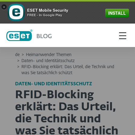
×
ESET Mobile Security
INSTALL
FREE - In Google Play
de
>
Heimanwender Themen
>
Daten- und Identitätsschutz
>
RFID-Blocking erklärt: Das Urteil, die Technik und
was Sie tatsächlich schützt
DATEN- UND IDENTITÄTSSCHUTZ
RFID-Blocking
erklärt: Das Urteil,
die Technik und
was Sie tatsächlich