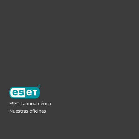
Hogar
Empresas
Partners
Soporte
Acerca de ESET
ESET Latinoamérica
Nuestras oficinas