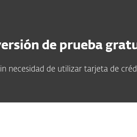
esas
Para Partners
scargar
¿Por qué ESET?
ersión de prueba gratui
sin necesidad de utilizar tarjeta de créd