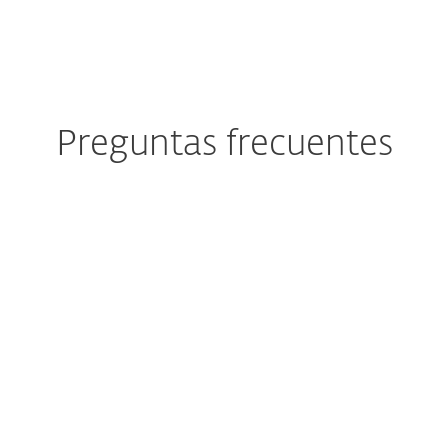
Preguntas frecuentes
ión de prueba por 30 días?
 proteger con la versión de prueba?
n mi equipo aunque ya cuente con un progra