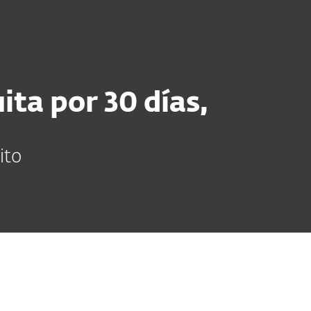
Acerca de
Blog
Tienda
Bolivia
Cliente existente
ta por 30 días,
ito