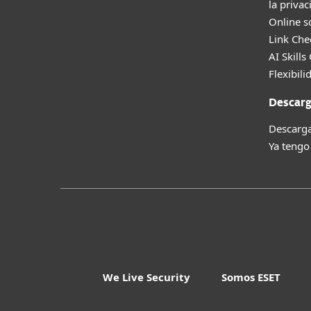
la privac
Online s
Link Che
AI Skills
Flexibili
Descarg
Descarga
Ya tengo
We Live Security
Somos ESET