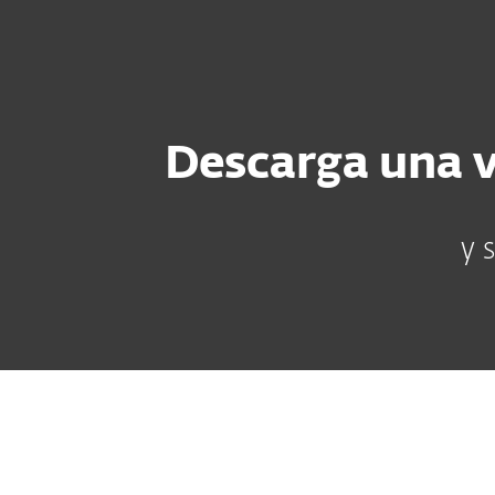
Para el Hogar
Para Empr
BO
Para el hogar
Prueba gratuita
Protección para el Hogar
De
Descarga una v
y 