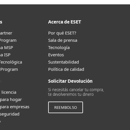
s
Acerca de ESET
artner
Por qué ESET?
 Program
Sala de prensa
ma MSP
Tecnología
a ISP
Eventos
Tecnológica
Sustentabilidad
g Program
Política de calidad
e
Solicitar Devolución
Si necesitás cancelar tu compra,
 licencia
te devolveremos tu dinero
 para hogar
 para empresas
REEMBOLSO
 seguridad
o