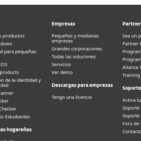
Empresas
Partner
s productos
Pequeñas y medianas
Sea un p
empresas
ndows
Partner
Grandes corporaciones
ad para pequeñas
Progra
Todas las soluciones
Program
cOS
Servicios
Alianza 
products
Ver demo
Trainin
ón de la identidad y
idad
Descargas para empresas
Soport
canner
Tengo una licencia
Activa tu
cker
Soporte
 Checker
Soporte
o Estudiantes
Foro de
as hogareñas
Contact