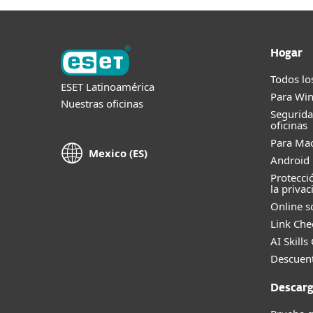
Hogar
Todos lo
ESET Latinoamérica
Para Wi
Nuestras oficinas
Segurid
oficinas
Para Ma
Mexico (ES)
Android 
Protecci
la privac
Online s
Link Che
AI Skills
Descuent
Descarg