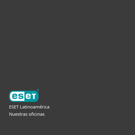
Hogar
Empresas
Partners
Soporte
Acerca de ESET
ESET Latinoamérica
Nuestras oficinas