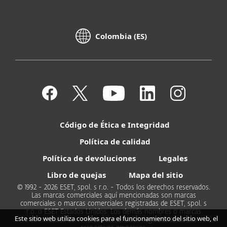
Colombia (ES)
Código de Ética e Integridad
Política de calidad
Política de devoluciones
Legales
Libro de quejas
Mapa del sitio
© 1992 - 2026 ESET, spol. s r.o. - Todos los derechos reservados.
Las marcas comerciales aquí mencionadas son marcas
comerciales o marcas comerciales registradas de ESET, spol. s
r.o. o ESET Estados Unidos. Los demás nombres o marcas
Este sitio web utiliza cookies para el funcionamiento del sitio web, el
comerciales son marcas comerciales registradas de sus