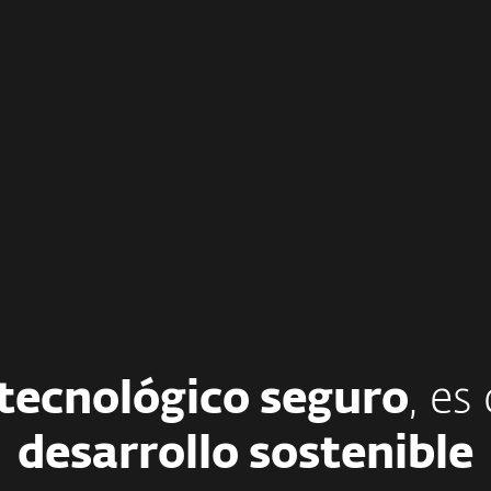
ntamos la honestidad y la
La gente necesita saber
equidad en todo lo que
puede contar con nosotr
mos. Tenemos un enfoque
Trabajamos arduamente 
tico hacia los negocios.
cumplir con nuestras
promesas y construir 
vínculo de confianza.
tecnológico seguro
, es
desarrollo sostenible