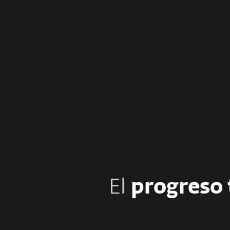
No tomamos el camino fácil.
Fome
Constantemente empujamos
límites y estamos
hace
determinados a hacer una
é
diferencia.
El
progreso 