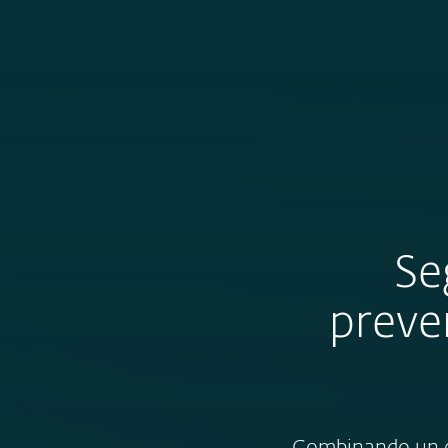
Para el Hogar
Para Empre
CO
Acerca de ESET
Acerca de ESET
Sala de pre
Se
preve