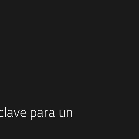
 que
Somos apasionados,
os.
motivados y decididos a hacer
para
una diferencia. Creemos en
nosotros mismos y en lo que
un
hacemos.
 clave para un