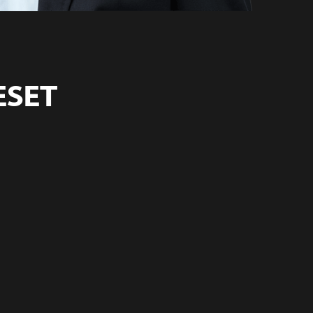
ESET
d
Pasión