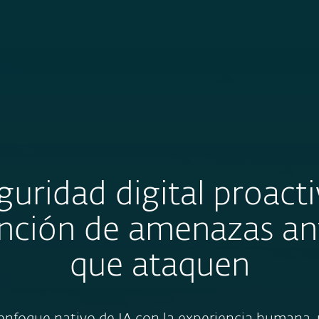
sas
Para Partners
Acerca de
nsa
Carreras
Contacto
guridad digital proacti
nción de amenazas an
que ataquen