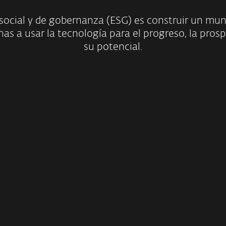
social y de gobernanza (ESG) es construir un mun
s a usar la tecnología para el progreso, la prospe
su potencial.
l Cuidado
Construyend
tal
Cibe
MÁS
EX