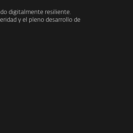
do digitalmente resiliente.
ridad y el pleno desarrollo de
o la
educación
en
rseguridad
PLORA MÁS